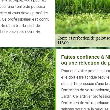
ment. À Cepie, vous pourrez
n pour une tonte de pelouse
tacter si vous devez procéder
e. Ce professionnel est connu
le et faites-lui part de
lui un devis de tonte de
Faites confiance à N
ou une réfection de 
Pour que votre pelouse appor
elle doit être tondue réguli
donner l’impression d’une br
l’entretien de votre pelous
Jardin. Ce jardinier profess
l’entretien de votre pelouse.
saisons pour que la pelouse