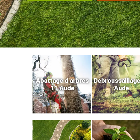
Abattage d'arbres
Debroussaillag
11 Aude
Aude