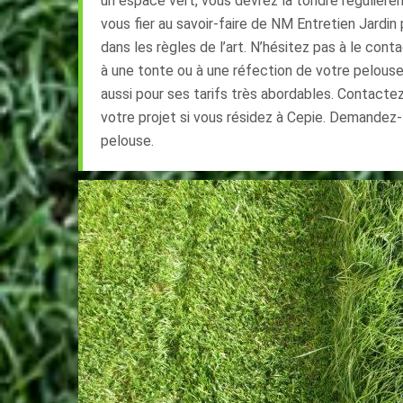
un espace vert, vous devrez la tondre régulière
vous fier au savoir-faire de NM Entretien Jardi
dans les règles de l’art. N’hésitez pas à le con
à une tonte ou à une réfection de votre pelous
aussi pour ses tarifs très abordables. Contactez-
votre projet si vous résidez à Cepie. Demandez-
pelouse.