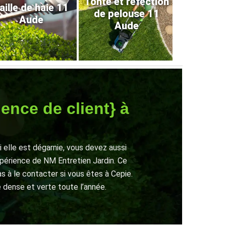
Tonte et refection
aille de haie 11
de pelouse 11
Aude
Aude
ience de client} à
 elle est dégarnie, vous devez aussi
xpérience de NM Entretien Jardin. Ce
as à le contacter si vous êtes à Cepie.
e dense et verte toute l’année.