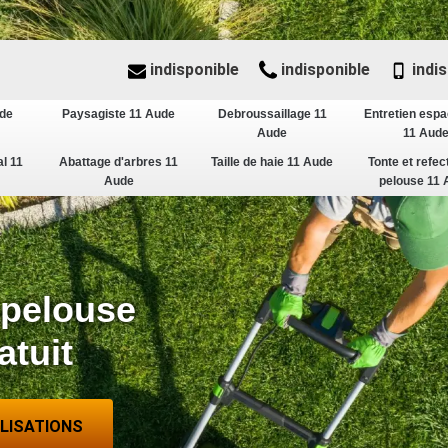
indisponible
indisponible
indis
ude
Paysagiste 11 Aude
Debroussaillage 11
Entretien espa
Aude
11 Aud
al 11
Abattage d'arbres 11
Taille de haie 11 Aude
Tonte et refec
Aude
pelouse 11 
 pelouse
atuit
ALISATIONS