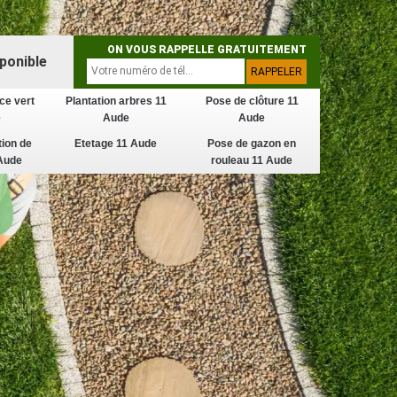
ON VOUS RAPPELLE GRATUITEMENT
ponible
ce vert
Plantation arbres 11
Pose de clôture 11
e
Aude
Aude
tion de
Etetage 11 Aude
Pose de gazon en
Aude
rouleau 11 Aude