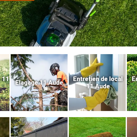
e 11
Entretien de local
E
Elagage 11 Aude
11 Aude