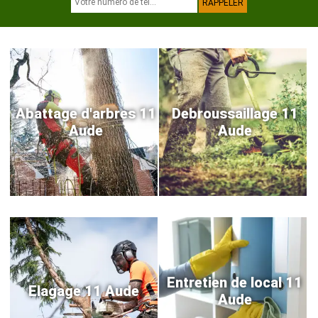
Abattage d'arbres 11
Debroussaillage 11
Aude
Aude
Entretien de local 11
Elagage 11 Aude
Aude