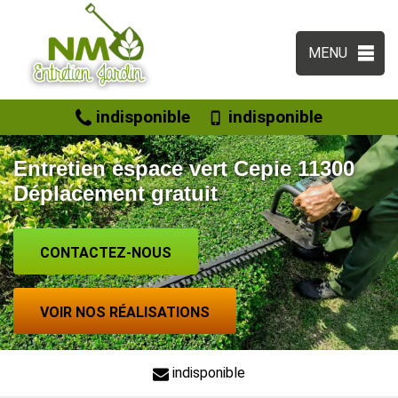
MENU
indisponible
indisponible
Entretien espace vert Cepie 11300
Déplacement gratuit
CONTACTEZ-NOUS
VOIR NOS RÉALISATIONS
indisponible