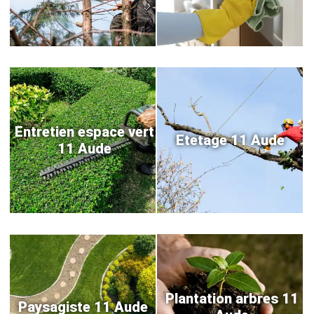
Entretien espace vert
Etetage 11 Aude
11 Aude
Plantation arbres 11
Paysagiste 11 Aude