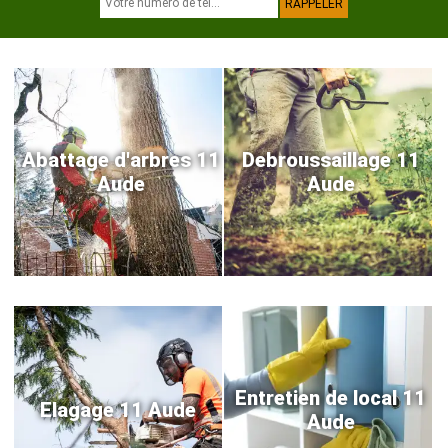
Abattage d'arbres 11
Debroussaillage 11
Aude
Aude
Entretien de local 11
Elagage 11 Aude
Aude