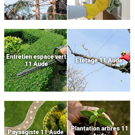
Entretien espace vert
Etetage 11 Aude
11 Aude
Plantation arbres 11
Paysagiste 11 Aude