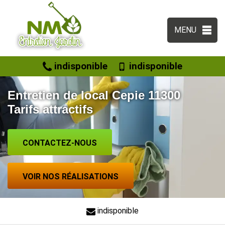
MENU
indisponible
indisponible
Entretien de local Cepie 11300
Tarifs attractifs
CONTACTEZ-NOUS
VOIR NOS RÉALISATIONS
indisponible