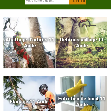
Abattage d'arbres 11
Debroussaillage 11
Aude
Aude
Entretien de local 11
Elagage 11 Aude
Aude