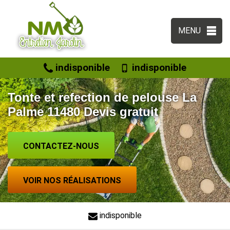
MENU
indisponible
indisponible
Tonte et refection de pelouse La
Palme 11480 Devis gratuit
CONTACTEZ-NOUS
VOIR NOS RÉALISATIONS
indisponible