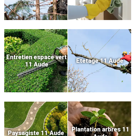
Entretien espace vert
Etetage 11 Aude
11 Aude
Plantation arbres 11
Paysagiste 11 Aude