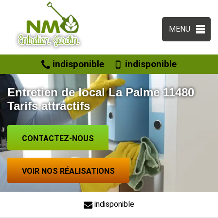
MENU
indisponible
indisponible
Entretien de local La Palme 11480
Tarifs attractifs
CONTACTEZ-NOUS
VOIR NOS RÉALISATIONS
indisponible