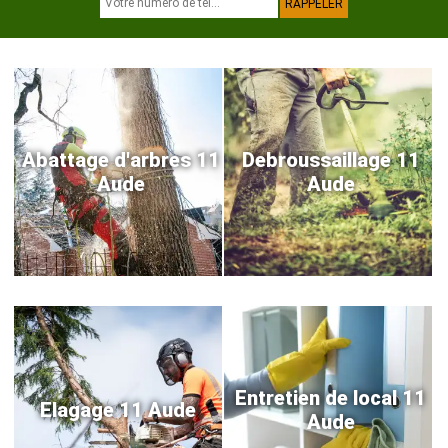
Abattage d'arbres 11
Debroussaillage 11
Aude
Aude
Entretien de local 11
Elagage 11 Aude
Aude