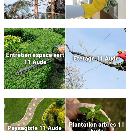
Entretien espace vert
Etetage 11 Aude
11 Aude
Plantation arbres 11
Paysagiste 11 Aude