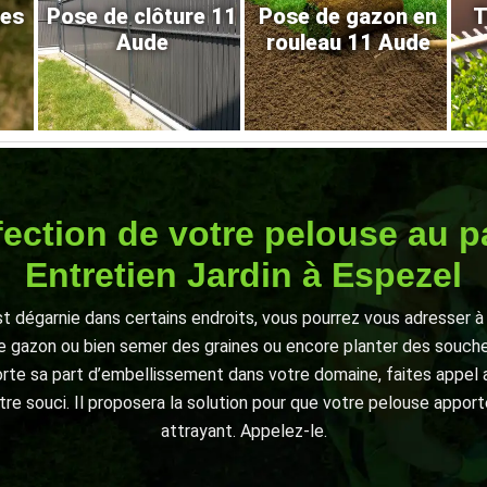
res
Pose de clôture 11
Pose de gazon en
T
Aude
rouleau 11 Aude
éfection de votre pelouse au 
Entretien Jardin à Espezel
t dégarnie dans certains endroits, vous pourrez vous adresser à 
de gazon ou bien semer des graines ou encore planter des souche
rte sa part d’embellissement dans votre domaine, faites appel a
tre souci. Il proposera la solution pour que votre pelouse apporte
attrayant. Appelez-le.