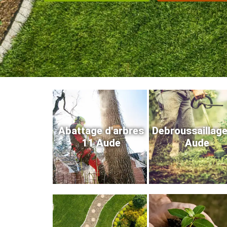
Abattage d'arbres
Debroussaillag
11 Aude
Aude