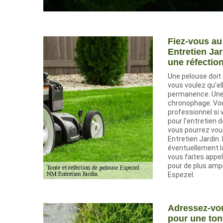
Fiez-vous au
Entretien Ja
une réfectio
Une pelouse doit
vous voulez qu’el
permanence. Une 
chronophage. Vou
professionnel si
pour l’entretien 
vous pourrez vous
Entretien Jardin. 
éventuellement la
vous faites appel
pour de plus ampl
Espezel.
Adressez-vou
pour une ton