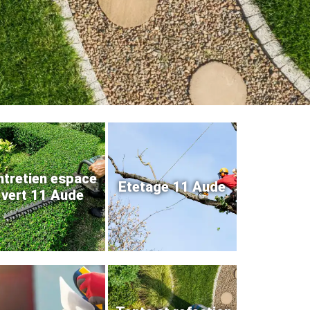
ntretien espace
Etetage 11 Aude
vert 11 Aude