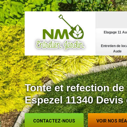
Elagage 11 A
Entretien de loc
Aude
Tonte et refection de
Espezel 11340 Devis 
CONTACTEZ-NOUS
VOIR NOS RÉ