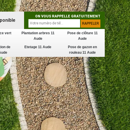
ON VOUS RAPPELLE GRATUITEMENT
ponible
ce vert
Plantation arbres 11
Pose de clôture 11
e
Aude
Aude
tion de
Etetage 11 Aude
Pose de gazon en
Aude
rouleau 11 Aude