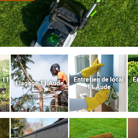
e 11
Entretien de local
E
Elagage 11 Aude
11 Aude