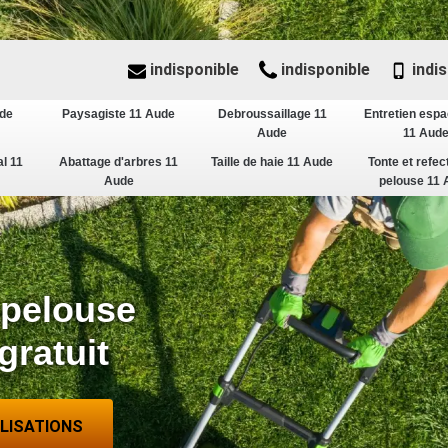
indisponible
indisponible
indis
ude
Paysagiste 11 Aude
Debroussaillage 11
Entretien espa
Aude
11 Aud
al 11
Abattage d'arbres 11
Taille de haie 11 Aude
Tonte et refec
Aude
pelouse 11 
 pelouse
gratuit
ALISATIONS