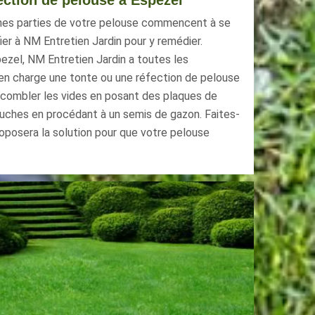
ection de pelouse à Espezel
ines parties de votre pelouse commencent à se
ier à NM Entretien Jardin pour y remédier.
pezel, NM Entretien Jardin a toutes les
n charge une tonte ou une réfection de pelouse
 va combler les vides en posant des plaques de
uches en procédant à un semis de gazon. Faites-
proposera la solution pour que votre pelouse