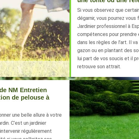
une tonte ou une réf
Si vous observez que certa
dégarnir, vous pourrez vous f
Jardinier professionnel à Es
compétences pour prendre e
dans les règles de l’art. Il
gazon ou en plantant des so
lui part de vos soucis et il 
retrouve son attrait.
 de NM Entretien
tion de pelouse à
ner une belle allure à votre
din. C’est un jardinier
intervenir régulièrement