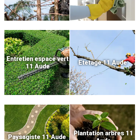
Entretien espace vert
Etetage 11 Aude
11 Aude
Plantation arbres 11
Paysagiste 11 Aude