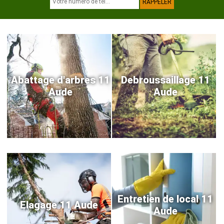
Abattage d'arbres 11
Debroussaillage 11
Aude
Aude
Entretien de local 11
Elagage 11 Aude
Aude