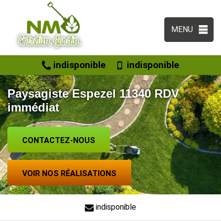
MENU
indisponible
indisponible
Paysagiste Espezel 11340 RDV
immédiat
CONTACTEZ-NOUS
VOIR NOS RÉALISATIONS
indisponible