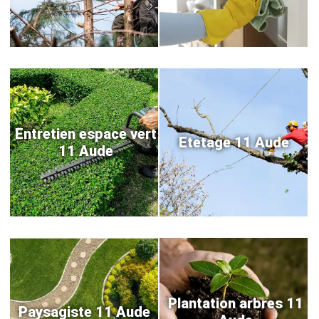
Entretien espace vert
Etetage 11 Aude
11 Aude
Plantation arbres 11
Paysagiste 11 Aude