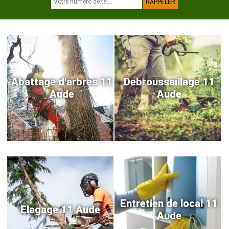
Abattage d'arbres 11
Debroussaillage 11
Aude
Aude
Entretien de local 11
Elagage 11 Aude
Aude