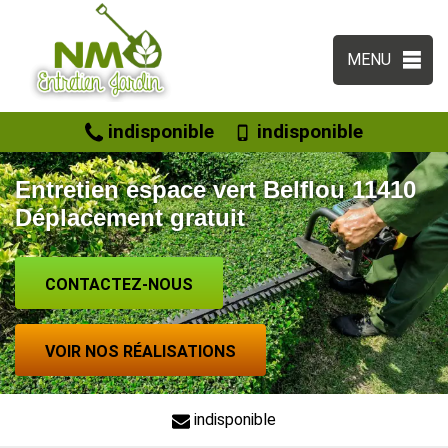
MENU
indisponible
indisponible
Entretien espace vert Belflou 11410
Déplacement gratuit
CONTACTEZ-NOUS
VOIR NOS RÉALISATIONS
indisponible