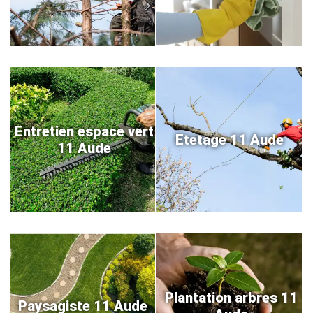
Entretien espace vert
Etetage 11 Aude
11 Aude
Plantation arbres 11
Paysagiste 11 Aude