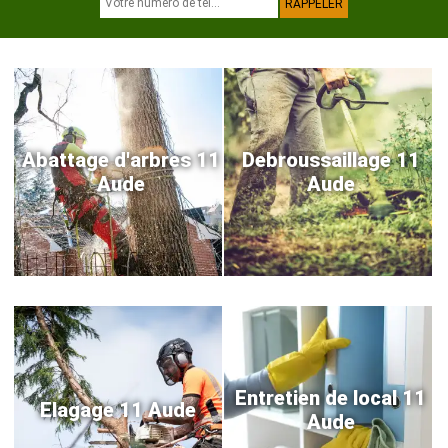
Abattage d'arbres 11
Debroussaillage 11
Aude
Aude
Entretien de local 11
Elagage 11 Aude
Aude