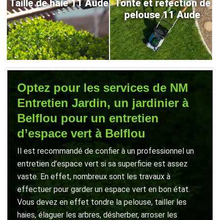
Taille de haie 11 Aude
Tonte et refection de
pelouse 11 Aude
Optez pour les services de NM
Entretien Jardin, un jardinier à
Belflou pour un entretien
d’espace vert à Belflou
Il est recommandé de confier à un professionnel un
entretien d’espace vert si sa superficie est assez
vaste. En effet, nombreux sont les travaux à
effectuer pour garder un espace vert en bon état.
Vous devez en effet tondre la pelouse, tailler les
haies, élaguer les arbres, désherber, arroser les