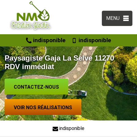
MENU
indisponible
indisponible
Paysagiste Gaja La Selve 11270
RDV immédiat
CONTACTEZ-NOUS
VOIR NOS RÉALISATIONS
indisponible