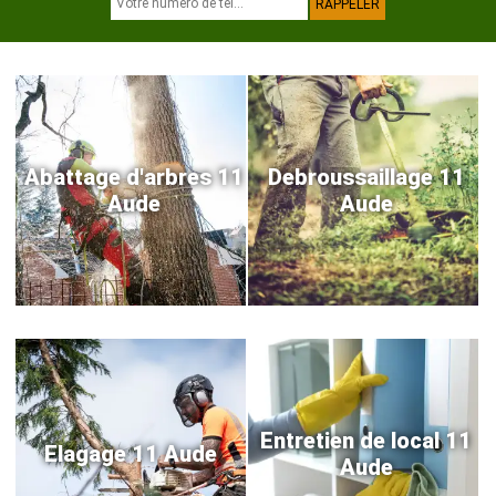
Abattage d'arbres 11
Debroussaillage 11
Aude
Aude
Entretien de local 11
Elagage 11 Aude
Aude