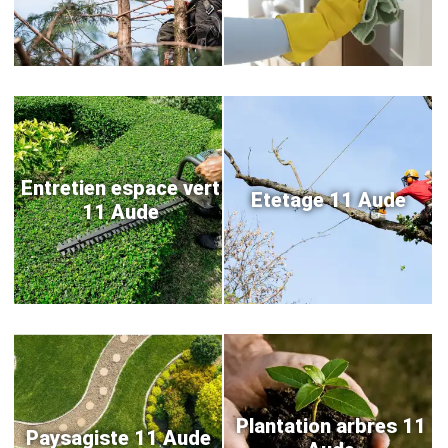
Entretien espace vert
Etetage 11 Aude
11 Aude
Plantation arbres 11
Paysagiste 11 Aude