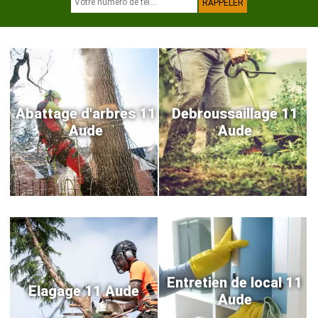
Abattage d'arbres 11
Debroussaillage 11
Aude
Aude
Entretien de local 11
Elagage 11 Aude
Aude