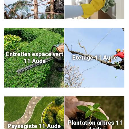
Entretien espace vert
Etetage 11 Aude
11 Aude
Plantation arbres 11
Paysagiste 11 Aude