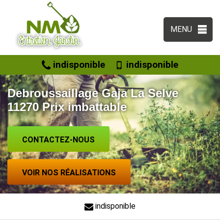
MENU
indisponible
indisponible
Debroussaillage Gaja La Selve
11270 Prix imbattable
CONTACTEZ-NOUS
VOIR NOS RÉALISATIONS
indisponible