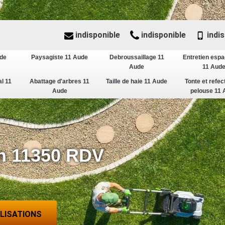
indisponible
indisponible
indis
ude
Paysagiste 11 Aude
Debroussaillage 11
Entretien espa
Aude
11 Aud
al 11
Abattage d'arbres 11
Taille de haie 11 Aude
Tonte et refec
Aude
pelouse 11 
n 11350 RDV
ALISATIONS