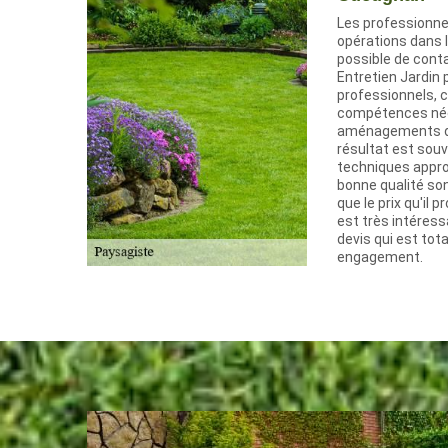
Les professionne
opérations dans l
possible de cont
Entretien Jardin 
professionnels, ca
compétences néce
aménagements d'
résultat est souv
techniques appro
bonne qualité sont
que le prix qu'il 
est très intéressa
devis qui est tot
engagement.