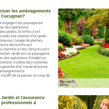
ectuer les aménagements
 à Cucugnan?
i engagent les paysagistes
ier des opérations
 jardins. En effet, il est
céder à la création d'un jardin
nieuse. L'usage de plantes,
éments décoratifs est
es chemins et des clôtures sont
ntretien Jardin est un paysagiste
r des opérations. Il établit un
rations. Il utilise des matériels
a garantie d'un travail de bonne
s renseignements
il suffit de lui passer un coup de
 Jardin et l'assurance
s professionnels à