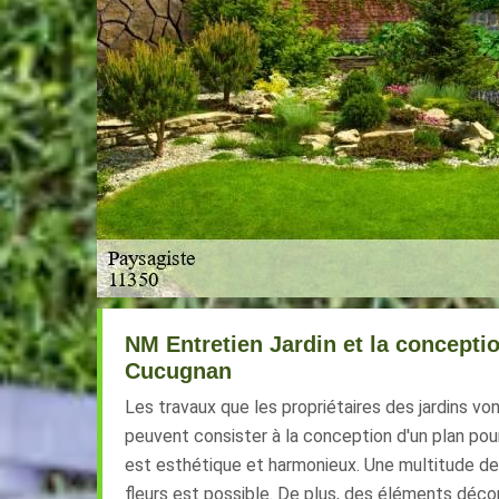
NM Entretien Jardin et la conceptio
Cucugnan
Les travaux que les propriétaires des jardins vo
peuvent consister à la conception d'un plan pour 
est esthétique et harmonieux. Une multitude de 
fleurs est possible. De plus, des éléments décor