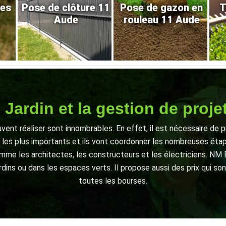
res
Pose de clôture 11
Pose de gazon en
T
Aude
rouleau 11 Aude
 Jardin et la gestion de proj
vent réaliser sont innombrables. En effet, il est nécessaire de 
ts les plus importants et ils vont coordonner les nombreuses éta
mme les architectes, les constructeurs et les électriciens. NM En
ardins ou dans les espaces verts. Il propose aussi des prix qui s
toutes les bourses.