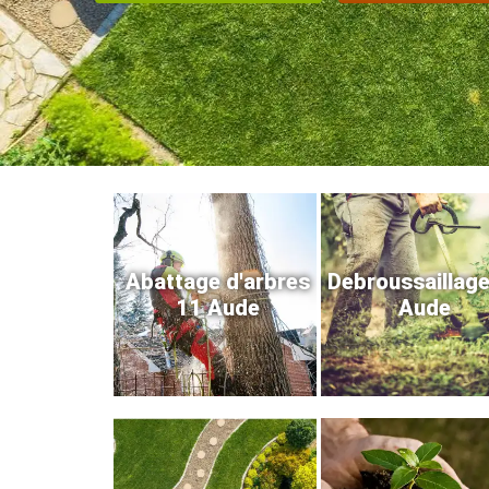
Abattage d'arbres
Debroussaillag
11 Aude
Aude