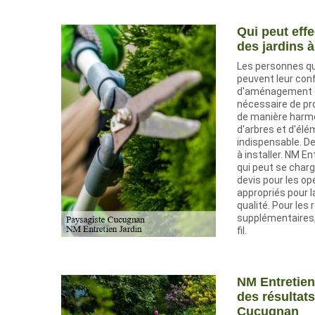
Qui peut eff
des jardins
Les personnes qu
peuvent leur conf
d'aménagement des
nécessaire de pro
de manière harmo
d'arbres et d'él
indispensable. D
à installer. NM E
qui peut se charge
devis pour les opé
appropriés pour l
qualité. Pour le
supplémentaires, 
fil.
NM Entretien
des résultat
Cucugnan