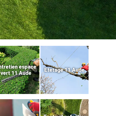
ntretien espace
Etetage 11 Aude
vert 11 Aude