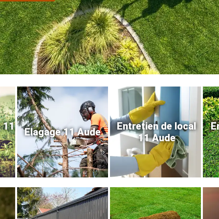
e 11
Entretien de local
E
Elagage 11 Aude
11 Aude