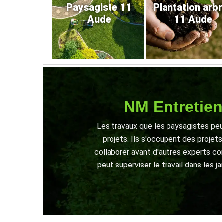
Paysagiste 11
Plantation arb
Aude
11 Aude
NM Entretien
Les travaux que les paysagistes peu
projets. Ils s'occupent des proje
collaborer avant d'autres experts co
peut superviser le travail dans les j