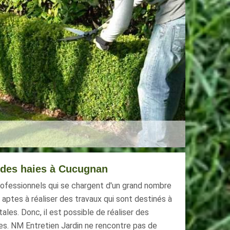
e des haies à Cucugnan
ofessionnels qui se chargent d'un grand nombre
t aptes à réaliser des travaux qui sont destinés à
ales. Donc, il est possible de réaliser des
aies. NM Entretien Jardin ne rencontre pas de