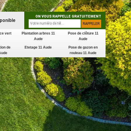
ON VOUS RAPPELLE GRATUITEMENT
ponible
ce vert
Plantation arbres 11
Pose de clôture 11
e
Aude
Aude
tion de
Etetage 11 Aude
Pose de gazon en
Aude
rouleau 11 Aude