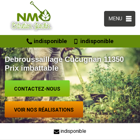
MENU
indisponible
indisponible
Debroussaillage Cucugnan 11350
Prix imbattable
CONTACTEZ-NOUS
VOIR NOS RÉALISATIONS
indisponible