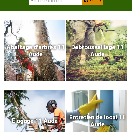
Abattage d'arbres 11
Debroussaillage 11
Aude
Aude
Entretien de local 11
Elagage 11 Aude
Aude