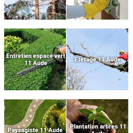
Entretien espace vert
Etetage 11 Aude
11 Aude
Plantation arbres 11
Paysagiste 11 Aude