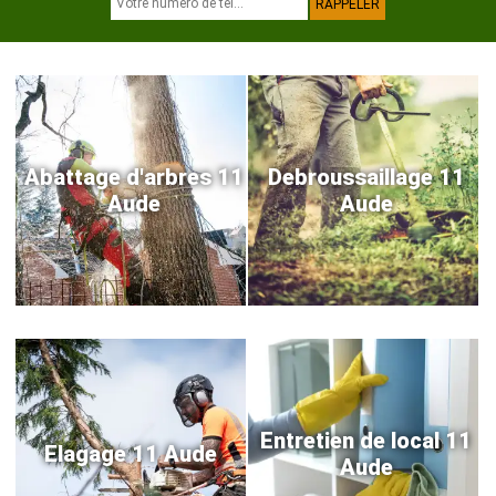
Abattage d'arbres 11
Debroussaillage 11
Aude
Aude
Entretien de local 11
Elagage 11 Aude
Aude