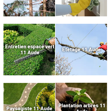
Entretien espace vert
Etetage 11 Aude
11 Aude
Plantation arbres 11
Paysagiste 11 Aude