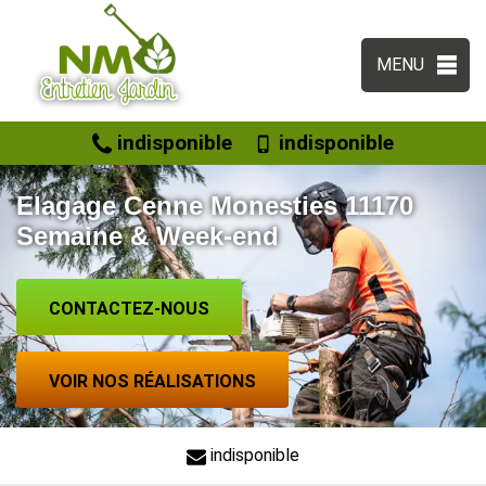
MENU
indisponible
indisponible
Elagage Cenne Monesties 11170
Semaine & Week-end
CONTACTEZ-NOUS
VOIR NOS RÉALISATIONS
indisponible