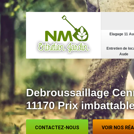
Elagage 11 A
Entretien de loc
Aude
Debroussaillage Cen
11170 Prix imbattabl
CONTACTEZ-NOUS
VOIR NOS RÉ