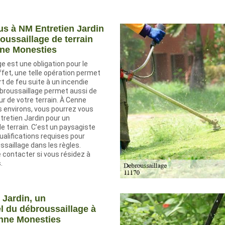
s à NM Entretien Jardin
oussaillage de terrain
nne Monesties
e est une obligation pour le
effet, une telle opération permet
rt de feu suite à un incendie
ébroussaillage permet aussi de
ur de votre terrain. À Cenne
 environs, vous pourrez vous
tretien Jardin pour un
e terrain. C’est un paysagiste
qualifications requises pour
ssaillage dans les règles.
e contacter si vous résidez à
.
 Jardin, un
l du débroussaillage à
enne Monesties