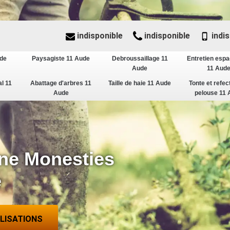
indisponible
indisponible
indis
ude
Paysagiste 11 Aude
Debroussaillage 11
Entretien espa
Aude
11 Aud
al 11
Abattage d'arbres 11
Taille de haie 11 Aude
Tonte et refec
Aude
pelouse 11 
ne Monesties
e
ALISATIONS