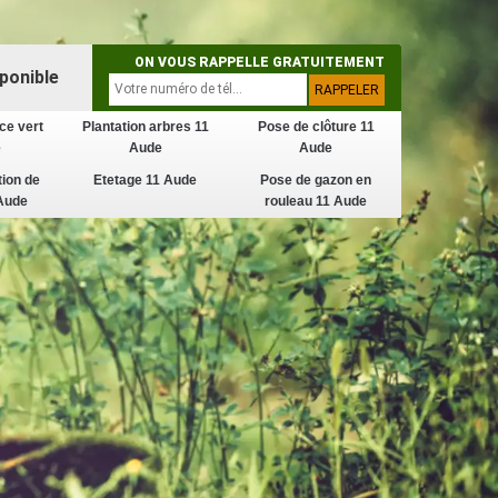
ON VOUS RAPPELLE GRATUITEMENT
ponible
ce vert
Plantation arbres 11
Pose de clôture 11
e
Aude
Aude
tion de
Etetage 11 Aude
Pose de gazon en
Aude
rouleau 11 Aude