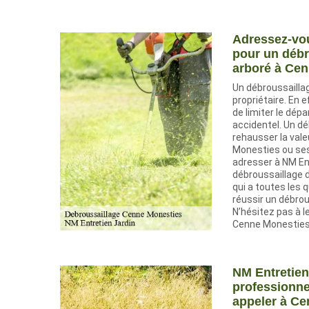
Adressez-vou
pour un débr
arboré à Ce
Un débroussaillag
propriétaire. En 
de limiter le dépa
accidentel. Un d
rehausser la vale
Monesties ou ses
adresser à NM En
débroussaillage d
qui a toutes les 
réussir un débrou
N’hésitez pas à l
Cenne Monesties
NM Entretien
professionne
appeler à C