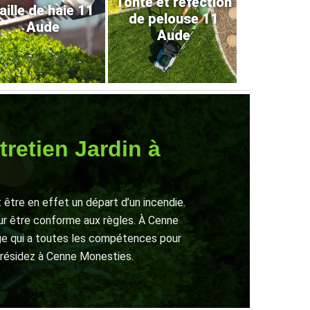
Tonte et refection
aille de haie 11
de pelouse 11
Aude
Aude
retien Jardin à
t être en effet un départ d’un incendie.
pour être conforme aux règles. À Cenne
age qui a toutes les compétences pour
s résidez à Cenne Monesties.