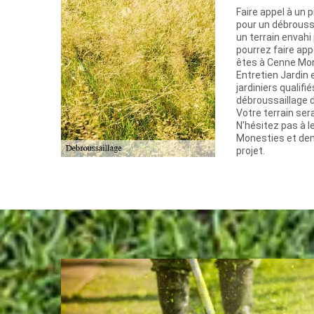
Faire appel à un
pour un débroussa
un terrain envah
pourrez faire app
êtes à Cenne Mon
Entretien Jardin
jardiniers qualif
débroussaillage de
Votre terrain ser
N’hésitez pas à l
Monesties et dem
projet.