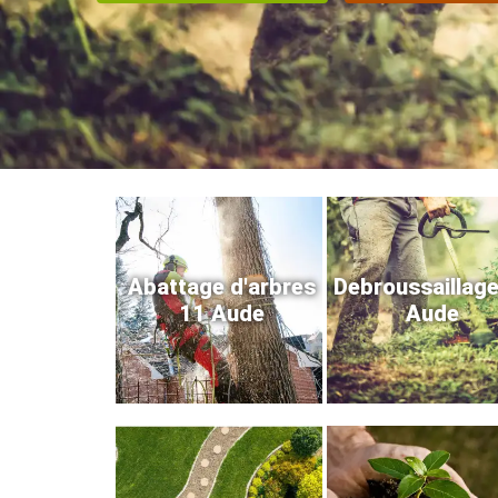
Abattage d'arbres
Debroussaillag
11 Aude
Aude