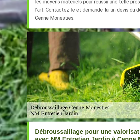
les moyens matériels pour réussir une telle pres
l’art. Contactez-le et demande-lui un devis du d
Cenne Monesties.
Débroussaillage pour une valorisati
avec NM Entretien Jardin à Cenne 