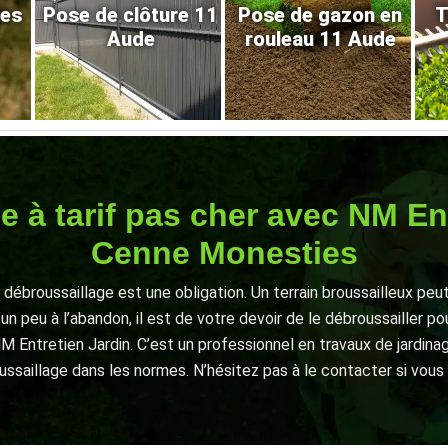
res
Pose de clôture 11
Pose de gazon en
T
Aude
rouleau 11 Aude
e à tarif pas cher avec NM Ent
Cenne Monesties
n débroussaillage est une obligation. Un terrain broussailleux peu
, un peu à l’abandon, il est de votre devoir de le débroussailler 
NM Entretien Jardin. C’est un professionnel en travaux de jardin
ssaillage dans les normes. N’hésitez pas à le contacter si vou