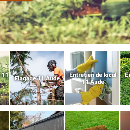
e 11
Entretien de local
E
Elagage 11 Aude
11 Aude