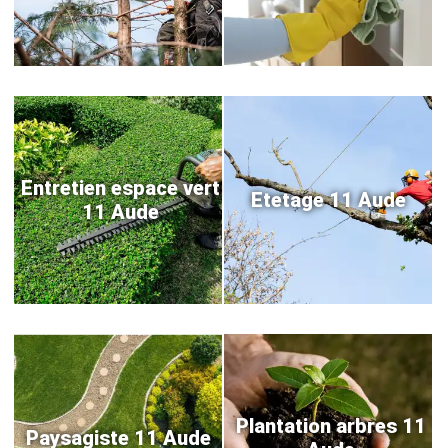
Entretien espace vert
Etetage 11 Aude
11 Aude
Plantation arbres 11
Paysagiste 11 Aude