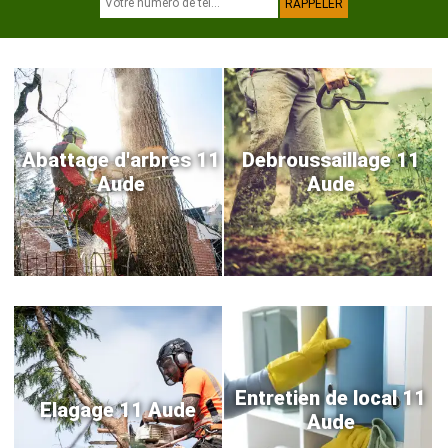
Abattage d'arbres 11
Debroussaillage 11
Aude
Aude
Entretien de local 11
Elagage 11 Aude
Aude