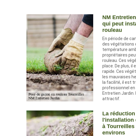
NM Entretien
qui peut inst
rouleau
En période de cani
des végétations q
température ambia
propriétaires peu
rouleau. Ces végé
place. De plus, il 
rapide. Ces végé
les mauvaises her
la facilité, il es
professionnel en 
Entretien Jardin. 
attractif.
La réduction
l'installatio
à Tourreilles
environs