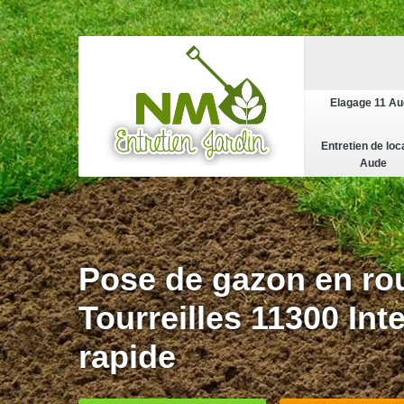
Elagage 11 A
Entretien de loc
Aude
Pose de gazon en ro
Tourreilles 11300 Int
rapide