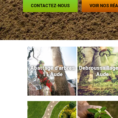
CONTACTEZ-NOUS
VOIR NOS RÉ
Abattage d'arbres
Debroussaillag
11 Aude
Aude