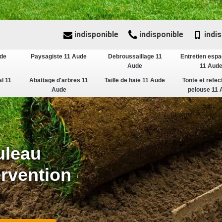
indisponible
indisponible
indis
ude
Paysagiste 11 Aude
Debroussaillage 11
Entretien espa
Aude
11 Aud
al 11
Abattage d'arbres 11
Taille de haie 11 Aude
Tonte et refec
Aude
pelouse 11 
uleau
ervention