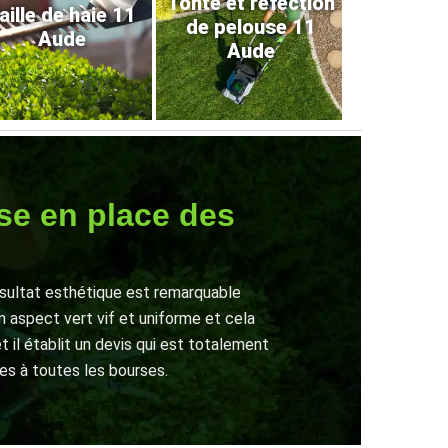
Tonte et refection
aille de haie 11
de pelouse 11
Aude
Aude
ise en place des
ésultat esthétique est remarquable
 aspect vert vif et uniforme et cela
t il établit un devis qui est totalement
les à toutes les bourses.