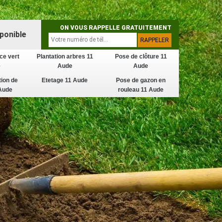
ON VOUS RAPPELLE GRATUITEMENT
ponible
ce vert
Plantation arbres 11
Pose de clôture 11
e
Aude
Aude
tion de
Etetage 11 Aude
Pose de gazon en
Aude
rouleau 11 Aude