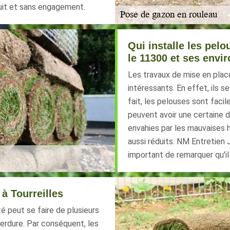
tuit et sans engagement.
Qui installe les pelo
le 11300 et ses envi
Les travaux de mise en plac
intéressants. En effet, ils se
fait, les pelouses sont faci
peuvent avoir une certaine d
envahies par les mauvaises h
aussi réduits. NM Entretien J
important de remarquer qu'i
 à Tourreilles
té peut se faire de plusieurs
 verdure. Par conséquent, les