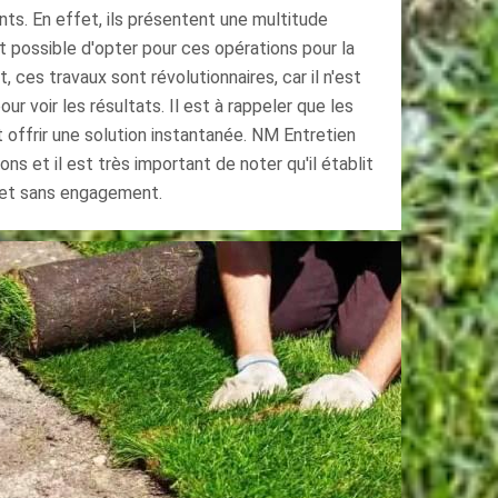
ts. En effet, ils présentent une multitude
st possible d'opter pour ces opérations pour la
it, ces travaux sont révolutionnaires, car il n'est
ur voir les résultats. Il est à rappeler que les
 offrir une solution instantanée. NM Entretien
ns et il est très important de noter qu'il établit
 et sans engagement.