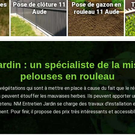
res
Pose de clôture 11
Pose de gazon en
T
Aude
rouleau 11 Aude
rdin : un spécialiste de la m
pelouses en rouleau
végétations qui sont à mettre en place à cause du fait que le r
peuvent étouffer les mauvaises herbes. Ils peuvent apporter un
etenu. NM Entretien Jardin se charge des travaux d'installation e
nt. Pour finir, il propose des prix très intéressants et accessib