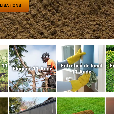
ALISATIONS
e 11
Entretien de local
E
Elagage 11 Aude
11 Aude