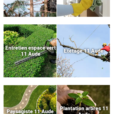
Entretien espace vert
Etetage 11 Aude
11 Aude
Plantation arbres 11
Paysagiste 11 Aude