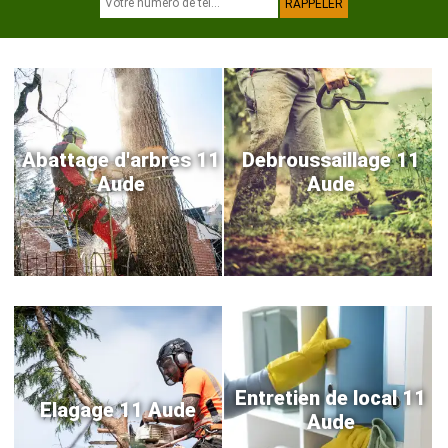
Abattage d'arbres 11
Debroussaillage 11
Aude
Aude
Entretien de local 11
Elagage 11 Aude
Aude