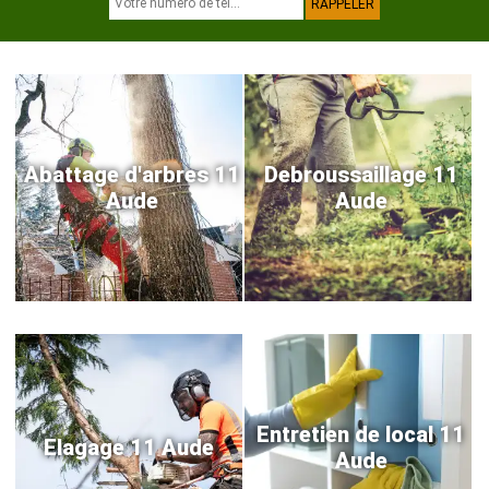
Abattage d'arbres 11
Debroussaillage 11
Aude
Aude
Entretien de local 11
Elagage 11 Aude
Aude