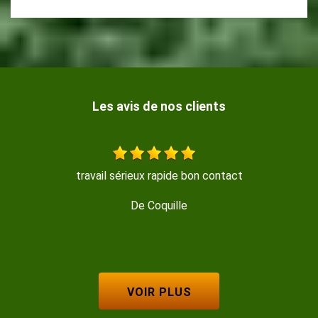
Les avis de nos clients
 sérieux rapide bon contact
Travail soigné , trés 
De Coquille
D
VOIR PLUS