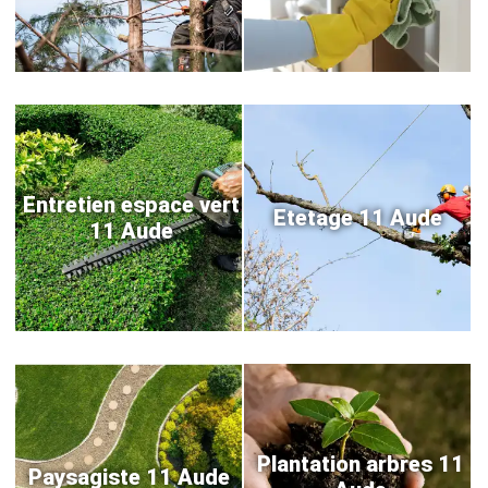
Entretien espace vert
Etetage 11 Aude
11 Aude
Plantation arbres 11
Paysagiste 11 Aude