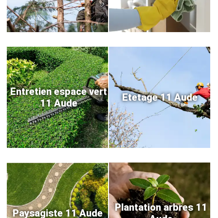
Entretien espace vert
Etetage 11 Aude
11 Aude
Plantation arbres 11
Paysagiste 11 Aude