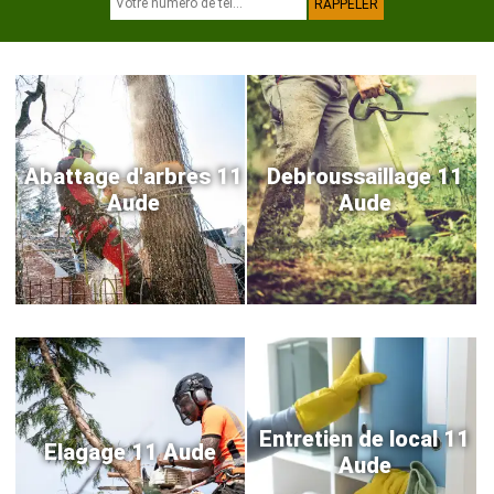
Abattage d'arbres 11
Debroussaillage 11
Aude
Aude
Entretien de local 11
Elagage 11 Aude
Aude