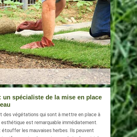
: un spécialiste de la mise en place
leau
t des végétations qui sont à mettre en place à
at esthétique est remarquable immédiatement.
 étouffer les mauvaises herbes. Ils peuvent