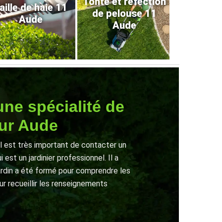
Tonte et refection
aille de haie 11
de pelouse 11
Aude
Aude
une spécialité de
Sur Aude
il est très important de contacter un
est un jardinier professionnel. Il a
ardin a été formé pour comprendre les
ur recueillir les renseignements