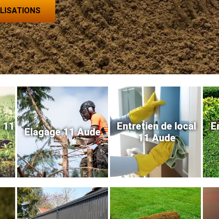
ALISATIONS
e 11
Entretien de local
E
Elagage 11 Aude
11 Aude