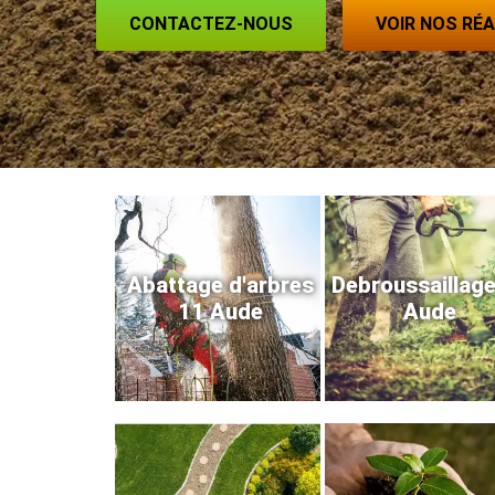
CONTACTEZ-NOUS
VOIR NOS RÉ
Abattage d'arbres
Debroussaillag
11 Aude
Aude