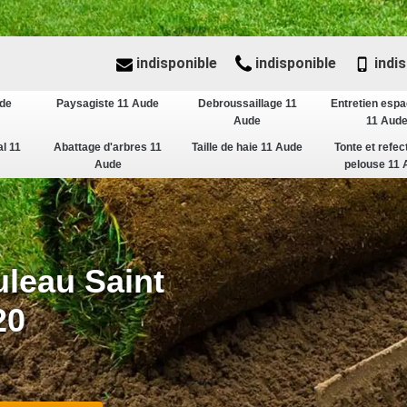
indisponible
indisponible
indis
ude
Paysagiste 11 Aude
Debroussaillage 11
Entretien espa
Aude
11 Aud
al 11
Abattage d'arbres 11
Taille de haie 11 Aude
Tonte et refec
Aude
pelouse 11 
uleau Saint
20