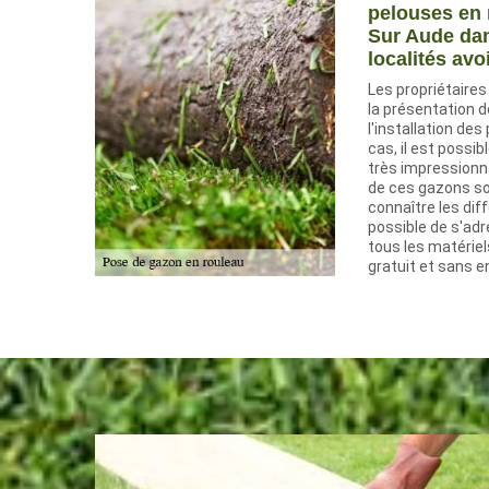
pelouses en 
Sur Aude dan
localités avo
Les propriétaire
la présentation d
l'installation de
cas, il est possi
très impressionna
de ces gazons sont 
connaître les dif
possible de s'adr
tous les matériels
gratuit et sans 