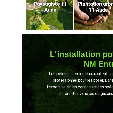
Paysagiste 11
Plantation arb
Aude
11 Aude
L'installation p
NM Entr
Les pelouses en rouleau ajoutent une
professionnel pour les poser. Dans 
l'expertise et les connaissances spé
différentes variétés de gazons.