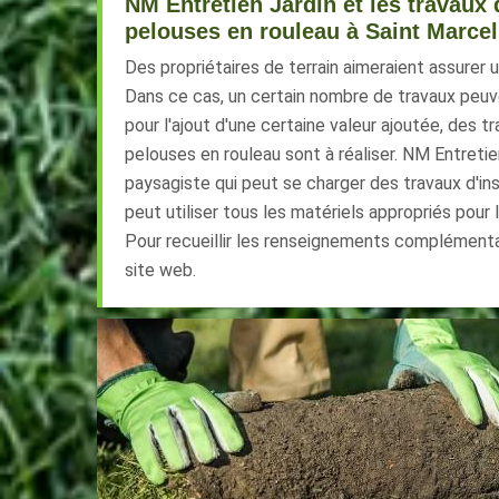
NM Entretien Jardin et les travaux
pelouses en rouleau à Saint Marce
Des propriétaires de terrain aimeraient assurer 
Dans ce cas, un certain nombre de travaux peuve
pour l'ajout d'une certaine valeur ajoutée, des 
pelouses en rouleau sont à réaliser. NM Entretien
paysagiste qui peut se charger des travaux d'inst
peut utiliser tous les matériels appropriés pour l
Pour recueillir les renseignements complémentaire
site web.