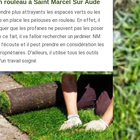
n rouleau à Saint Marcel Sur Aude
endre plus attrayants les espaces verts ou les
e en place les pelouses en rouleau. En effet, il
quer que les profanes ne peuvent pas les poser
e fait, il va falloir rechercher un jardinier. NM
 l'écoute et il peut prendre en considération les
riétaires. D'ailleurs, il utilise tous les outils
un travail soigné.