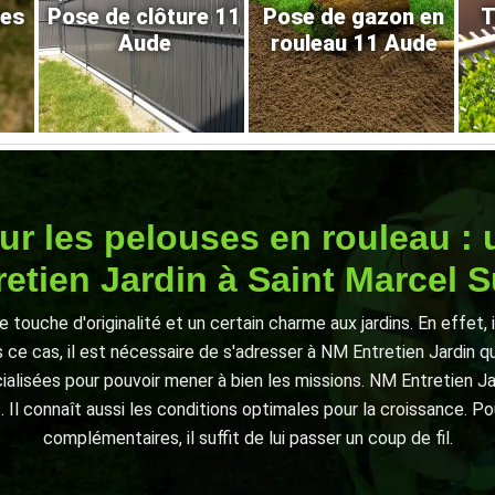
res
Pose de clôture 11
Pose de gazon en
T
Aude
rouleau 11 Aude
our les pelouses en rouleau : 
etien Jardin à Saint Marcel 
 touche d'originalité et un certain charme aux jardins. En effet, 
ce cas, il est nécessaire de s'adresser à NM Entretien Jardin qui 
cialisées pour pouvoir mener à bien les missions. NM Entretien J
 Il connaît aussi les conditions optimales pour la croissance. Po
complémentaires, il suffit de lui passer un coup de fil.