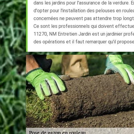
dans les jardins pour l'assurance de la verdure. E
d'opter pour l'installation des pelouses en roule
concernées ne peuvent pas attendre trop longte
Ce sont les professionnels qui doivent effectue
11270, NM Entretien Jardin est un jardinier prof
des opérations et il faut remarquer qu'il propose