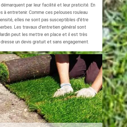
 démarquent par leur facilité et leur praticité. En
les à entretenir. Comme ces pelouses rouleau
ensité, elles ne sont pas susceptibles d'être
erbes. Les travaux d'entretien général sont
ardin peut les mettre en place et il est très
l dresse un devis gratuit et sans engagement.