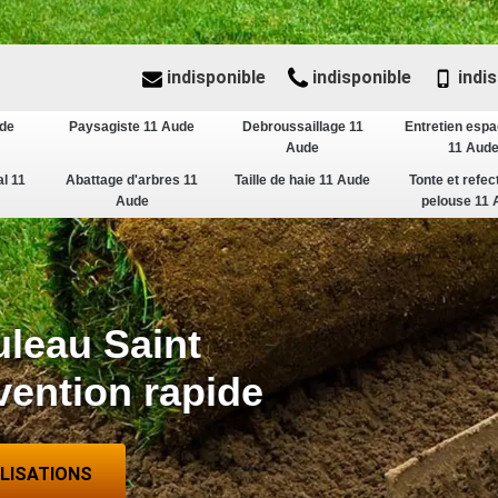
indisponible
indisponible
indis
ude
Paysagiste 11 Aude
Debroussaillage 11
Entretien espa
Aude
11 Aud
al 11
Abattage d'arbres 11
Taille de haie 11 Aude
Tonte et refec
Aude
pelouse 11 
uleau Saint
vention rapide
ALISATIONS