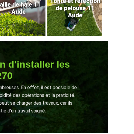
Tonte et refection
aille de haie 11
de pelouse 11
Aude
Aude
 d'installer les
270
breuses. En effet, il est possible de
idité des opérations et la praticité.
peut se charger des travaux, car ils
tie d'un travail soigné.