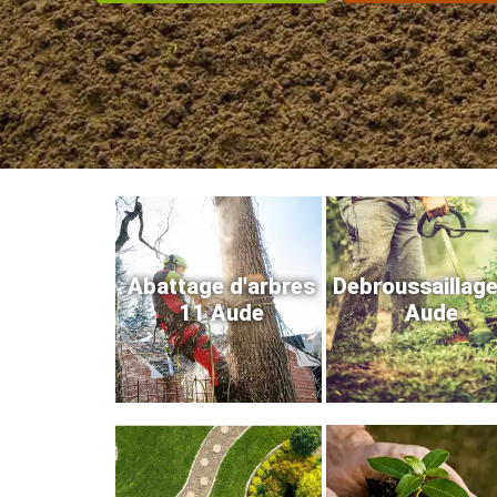
Abattage d'arbres
Debroussaillag
11 Aude
Aude