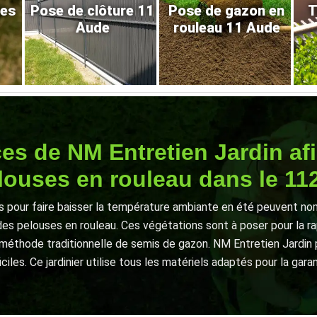
res
Pose de clôture 11
Pose de gazon en
T
Aude
rouleau 11 Aude
 de NM Entretien Jardin afin
louses en rouleau dans le 11
 pour faire baisser la température ambiante en été peuvent nom
es pelouses en rouleau. Ces végétations sont à poser pour la rap
a méthode traditionnelle de semis de gazon. NM Entretien Jardin 
ciles. Ce jardinier utilise tous les matériels adaptés pour la garan