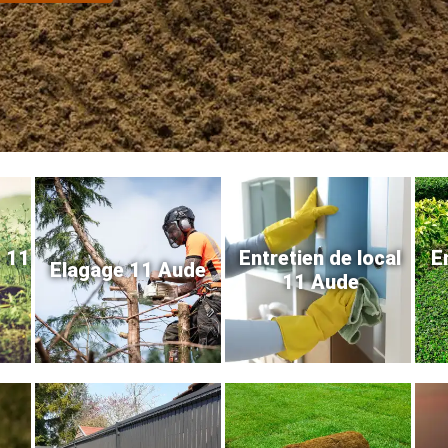
e 11
Entretien de local
E
Elagage 11 Aude
11 Aude