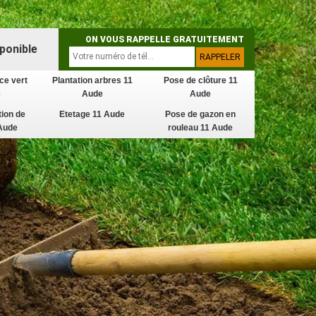
ON VOUS RAPPELLE GRATUITEMENT
ponible
ce vert
Plantation arbres 11
Pose de clôture 11
e
Aude
Aude
tion de
Etetage 11 Aude
Pose de gazon en
Aude
rouleau 11 Aude