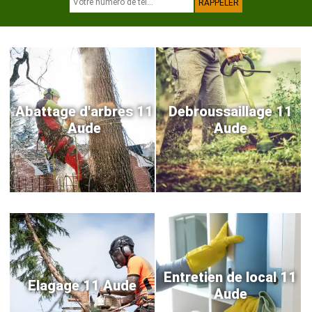
Abattage d'arbres 11
Debroussaillage 11
Aude
Aude
Entretien de local 11
Elagage 11 Aude
Aude