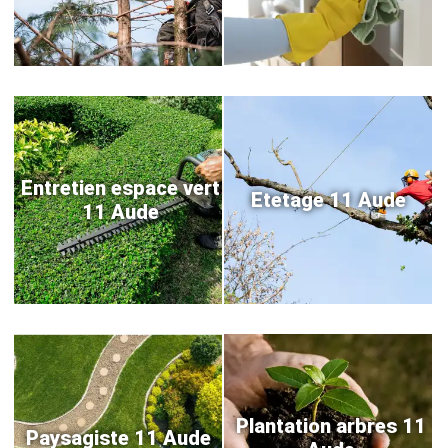
Entretien espace vert
Etetage 11 Aude
11 Aude
Plantation arbres 11
Paysagiste 11 Aude