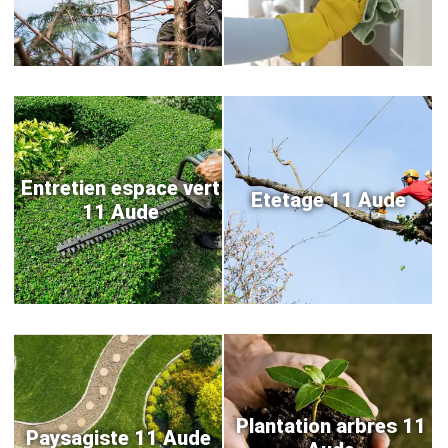
Entretien espace vert
Etetage 11 Aude
11 Aude
Plantation arbres 11
Paysagiste 11 Aude