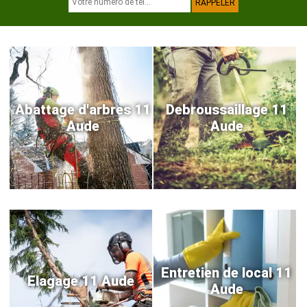
Abattage d'arbres 11
Debroussaillage 11
Aude
Aude
Entretien de local 11
Elagage 11 Aude
Aude