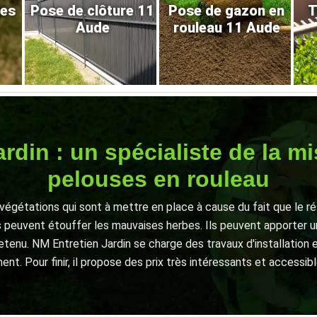
res
Pose de clôture 11
Pose de gazon en
T
Aude
rouleau 11 Aude
rdin : un spécialiste de la m
pelouses en rouleau
végétations qui sont à mettre en place à cause du fait que le r
peuvent étouffer les mauvaises herbes. Ils peuvent apporter un
etenu. NM Entretien Jardin se charge des travaux d'installation e
nt. Pour finir, il propose des prix très intéressants et accessib