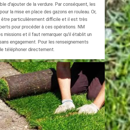
ible d'ajouter de la verdure. Par conséquent, les
pour la mise en place des gazons en rouleau. Or,
être particulièrement difficile et il est très
perts pour procéder à ces opérations. NM
 missions et il faut remarquer qu'il établit un
t sans engagement. Pour les renseignements
e le téléphoner directement.