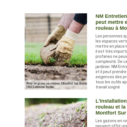
NM Entretien 
peut mettre 
rouleau à Mo
Les personnes qu
les espaces verts
mettre en place l
il est très impor
profanes ne peuv
complexité. De ce 
jardinier. NM Entr
et il peut prendr
exigences des propr
tous les outils ap
travail soigné.
L'installatio
rouleau et la
Montfort Sur
Les gazons en ro
peuvent offrir un