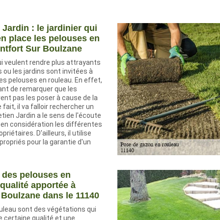
Jardin : le jardinier qui
en place les pelouses en
ntfort Sur Boulzane
i veulent rendre plus attrayants
 ou les jardins sont invitées à
es pelouses en rouleau. En effet,
tant de remarquer que les
ent pas les poser à cause de la
fait, il va falloir rechercher un
etien Jardin a le sens de l'écoute
e en considération les différentes
iétaires. D'ailleurs, il utilise
propriés pour la garantie d'un
n des pelouses en
 qualité apportée à
 Boulzane dans le 11140
uleau sont des végétations qui
e certaine qualité et une