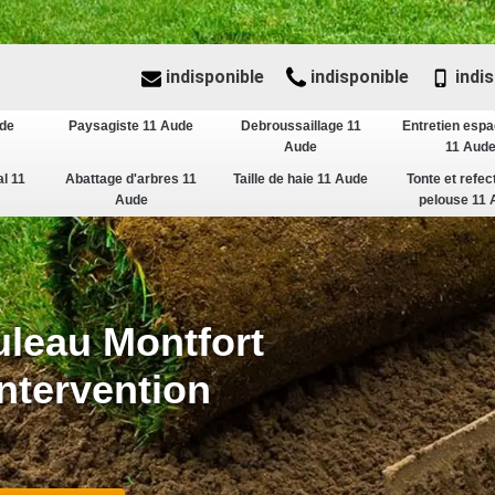
indisponible
indisponible
indis
ude
Paysagiste 11 Aude
Debroussaillage 11
Entretien espa
Aude
11 Aud
al 11
Abattage d'arbres 11
Taille de haie 11 Aude
Tonte et refec
Aude
pelouse 11 
uleau Montfort
ntervention