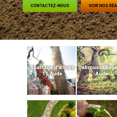
CONTACTEZ-NOUS
VOIR NOS RÉ
Abattage d'arbres
Debroussaillag
11 Aude
Aude