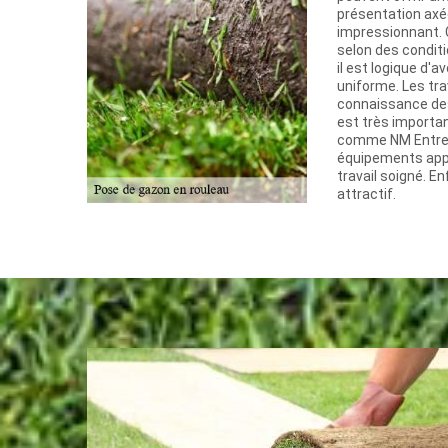
présentation axé
impressionnant. 
selon des condit
il est logique d'a
uniforme. Les tr
connaissance des
est très importan
comme NM Entretie
équipements appr
travail soigné. Enf
attractif.