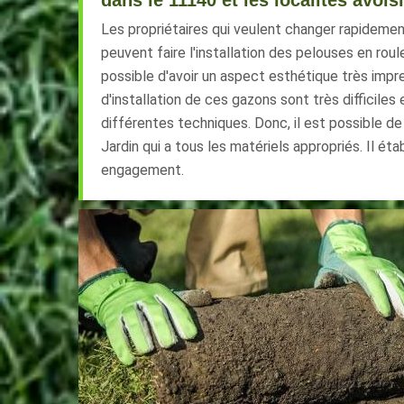
dans le 11140 et les localités avois
Les propriétaires qui veulent changer rapidement
peuvent faire l'installation des pelouses en roul
possible d'avoir un aspect esthétique très impre
d'installation de ces gazons sont très difficiles e
différentes techniques. Donc, il est possible d
Jardin qui a tous les matériels appropriés. Il éta
engagement.