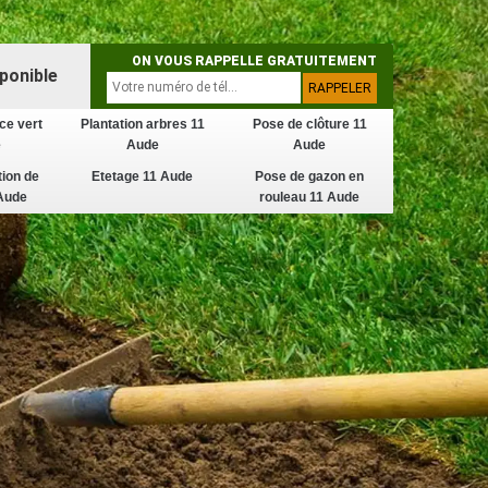
ON VOUS RAPPELLE GRATUITEMENT
ponible
ce vert
Plantation arbres 11
Pose de clôture 11
e
Aude
Aude
tion de
Etetage 11 Aude
Pose de gazon en
Aude
rouleau 11 Aude