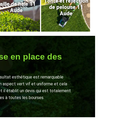
Tonte et refection
aille de haie 11
de pelouse 11
Aude
Aude
ise en place des
ésultat esthétique est remarquable
 aspect vert vif et uniforme et cela
t il établit un devis qui est totalement
les à toutes les bourses.