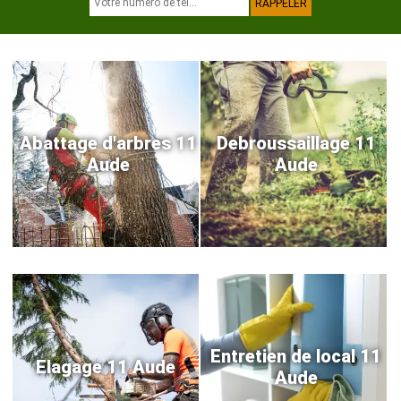
Abattage d'arbres 11
Debroussaillage 11
Aude
Aude
Entretien de local 11
Elagage 11 Aude
Aude