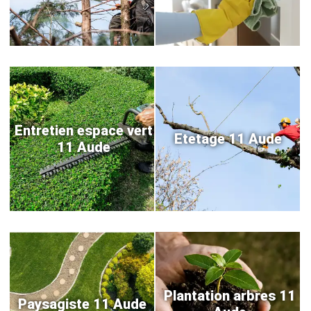
Entretien espace vert
Etetage 11 Aude
11 Aude
Plantation arbres 11
Paysagiste 11 Aude