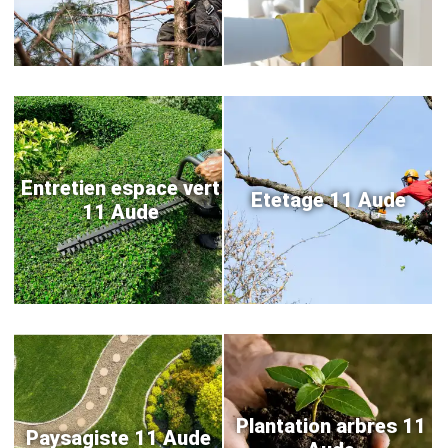
Entretien espace vert
Etetage 11 Aude
11 Aude
Plantation arbres 11
Paysagiste 11 Aude