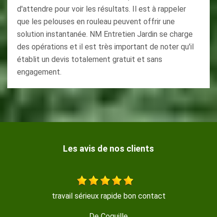
d'attendre pour voir les résultats. Il est à rappeler
que les pelouses en rouleau peuvent offrir une
solution instantanée. NM Entretien Jardin se charge
des opérations et il est très important de noter qu'il
établit un devis totalement gratuit et sans
engagement.
Les avis de nos clients
travail sérieux rapide bon contact
Travail
De Coquille