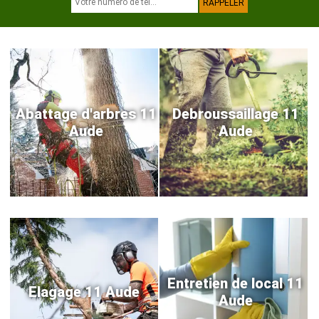
Abattage d'arbres 11
Debroussaillage 11
Aude
Aude
Entretien de local 11
Elagage 11 Aude
Aude