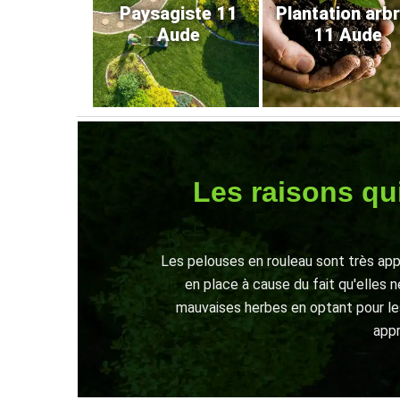
Paysagiste 11
Plantation arb
Aude
11 Aude
Les raisons qu
Les pelouses en rouleau sont très appr
en place à cause du fait qu'elles 
mauvaises herbes en optant pour les
appr