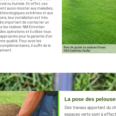
froid ou humide. En effet, ces
ent aussi résister aux maladies,
étéorologiques extrêmes et aux
ns, leur installation est très
t très important de contacter un
r les réaliser. NM Entretien
es opérations et il utilise tous
ppropriés pour la garantie d'un
nne qualité. Pour avoir les
omplémentaires, il suffit de le
tement.
La pose des pelouses
Des travaux apportant du ch
espaces verts sont à effectu