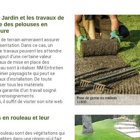
 Jardin et les travaux de
e des pelouses en
oure
 de terrain aimeraient assurer
sentation. Dans ce cas, un
e travaux peuvent les attendre.
'ajout d'une certaine valeur
vaux de mise en place des
au sont à réaliser. NM Entretien
dinier paysagiste qui peut se
ux d'installation. De toute
liser tous les matériels
 garantie d'un travail soigné.
es renseignements
l suffit de visiter son site web.
 en rouleau et leur
rouleau sont des végétations qui
llées dans une région où il fait