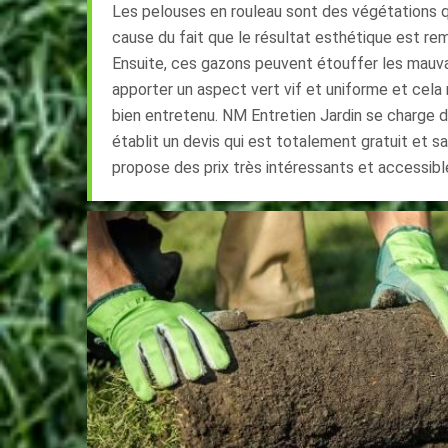
Les pelouses en rouleau sont des végétations q
cause du fait que le résultat esthétique est r
Ensuite, ces gazons peuvent étouffer les mauva
apporter un aspect vert vif et uniforme et cela 
bien entretenu. NM Entretien Jardin se charge des
établit un devis qui est totalement gratuit et sa
propose des prix très intéressants et accessibl