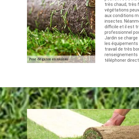
très chaud, très 
végétations peuv
aux conditions m
insectes. Néanmoi
difficile et il es
professionnel pou
Jardin se charge d
les équipements a
travail de très bo
renseignements c
téléphoner direc