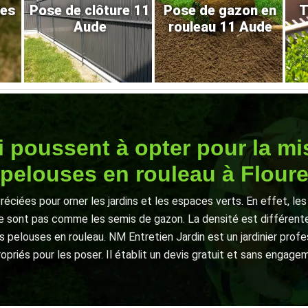
res
Pose de clôture 11
Pose de gazon en
T
Aude
rouleau 11 Aude
i poussent à opter pour la mi
pelouses en rouleau à Flour
éciées pour orner les jardins et les espaces verts. En effet, les
ne sont pas comme les semis de gazon. La densité est différente e
 pelouses en rouleau. NM Entretien Jardin est un jardinier profe
opriés pour les poser. Il établit un devis gratuit et sans engage