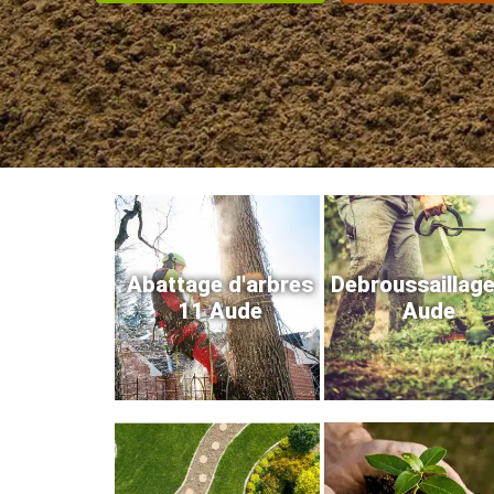
Abattage d'arbres
Debroussaillag
11 Aude
Aude