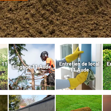
e 11
Entretien de local
E
Elagage 11 Aude
11 Aude