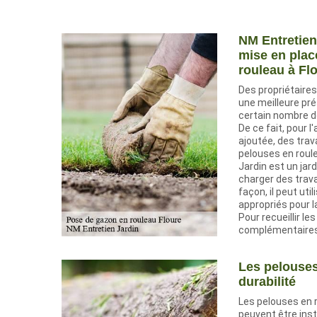
NM Entretien
mise en plac
rouleau à Fl
Des propriétaires
une meilleure pré
certain nombre d
De ce fait, pour l
ajoutée, des tra
pelouses en roule
Jardin est un jar
charger des trava
façon, il peut uti
appropriés pour la
Pour recueillir l
complémentaires, i
Les pelouses
durabilité
Les pelouses en 
peuvent être insta