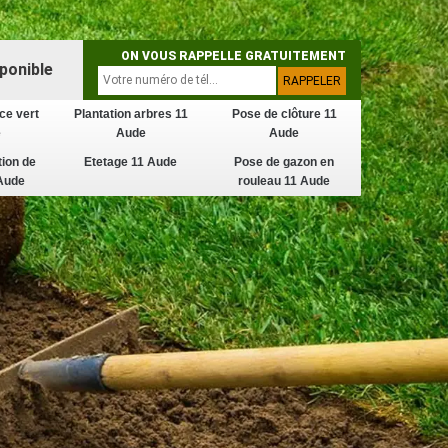
ON VOUS RAPPELLE GRATUITEMENT
ponible
ce vert
Plantation arbres 11
Pose de clôture 11
e
Aude
Aude
tion de
Etetage 11 Aude
Pose de gazon en
Aude
rouleau 11 Aude