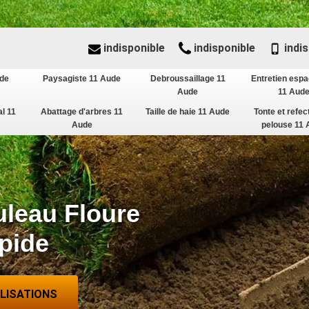
indisponible
indisponible
indis
ude
Paysagiste 11 Aude
Debroussaillage 11
Entretien espa
Aude
11 Aud
al 11
Abattage d'arbres 11
Taille de haie 11 Aude
Tonte et refec
Aude
pelouse 11 
uleau Floure
apide
ALISATIONS