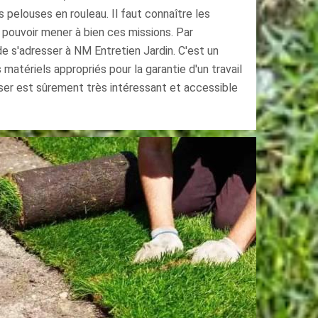
es pelouses en rouleau. Il faut connaître les
 pouvoir mener à bien ces missions. Par
de s'adresser à NM Entretien Jardin. C'est un
es matériels appropriés pour la garantie d'un travail
poser est sûrement très intéressant et accessible