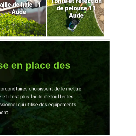
Tonte et refection
aille de haie 11
de pelouse 11
Aude
Aude
se en place des
e
 propriétaires choisissent de le mettre
t il est plus facile d'étouffer les
ssionnel qui utilise des équipements
ment.