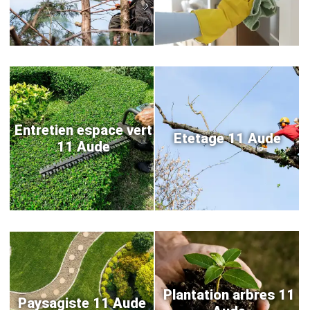
Entretien espace vert
Etetage 11 Aude
11 Aude
Plantation arbres 11
Paysagiste 11 Aude