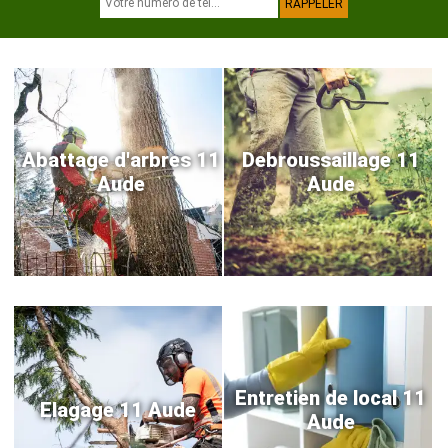
Abattage d'arbres 11
Debroussaillage 11
Aude
Aude
Entretien de local 11
Elagage 11 Aude
Aude