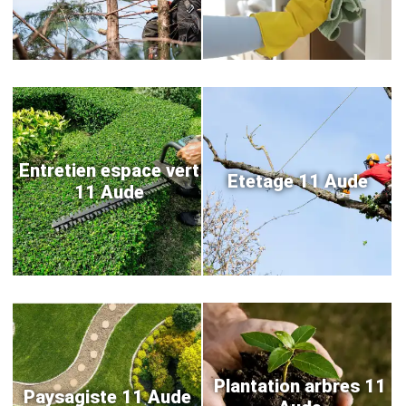
Entretien espace vert
Etetage 11 Aude
11 Aude
Plantation arbres 11
Paysagiste 11 Aude