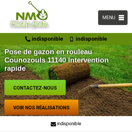
MENU
indisponible
indisponible
Pose de gazon en rouleau
Counozouls 11140 Intervention
rapide
CONTACTEZ-NOUS
VOIR NOS RÉALISATIONS
indisponible