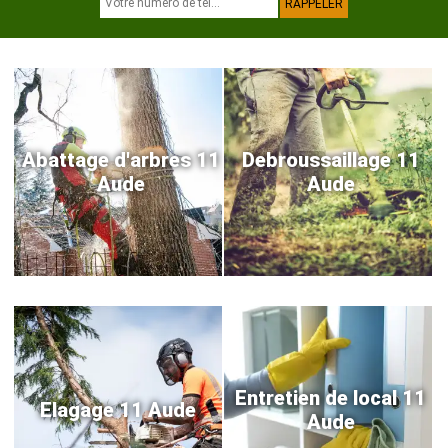
Abattage d'arbres 11
Debroussaillage 11
Aude
Aude
Entretien de local 11
Elagage 11 Aude
Aude