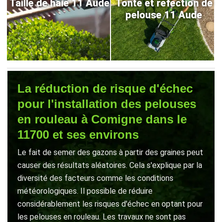
Taille de haie 11 Aude
Tonte et refection de
pelouse 11 Aude
La réduction de risque d'échec
pour l'installation des pelouses
en rouleau à Comigne dans le
11700 et ses environs
Le fait de semer des gazons à partir des graines peut
causer des résultats aléatoires. Cela s'explique par la
diversité des facteurs comme les conditions
météorologiques. Il possible de réduire
considérablement les risques d'échec en optant pour
les pelouses en rouleau. Les travaux ne sont pas