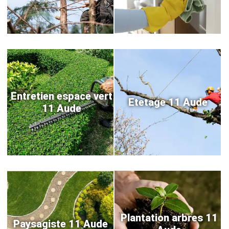
Entretien espace vert
Etetage 11 Aude
11 Aude
Plantation arbres 11
Paysagiste 11 Aude