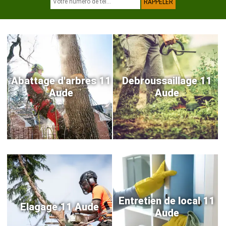
Abattage d'arbres 11
Debroussaillage 11
Aude
Aude
Entretien de local 11
Elagage 11 Aude
Aude