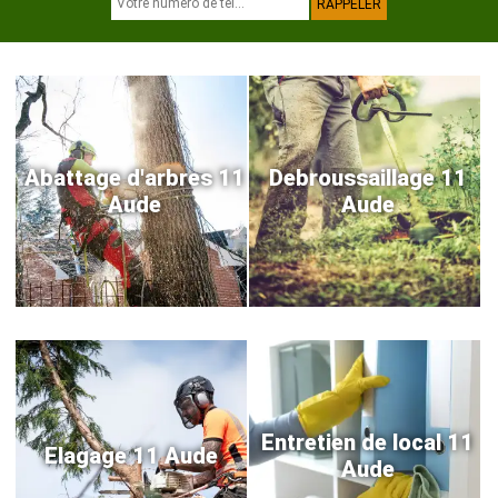
Abattage d'arbres 11
Debroussaillage 11
Aude
Aude
Entretien de local 11
Elagage 11 Aude
Aude