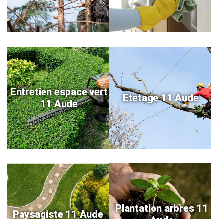
Entretien espace vert
Etetage 11 Aude
11 Aude
Plantation arbres 11
Paysagiste 11 Aude