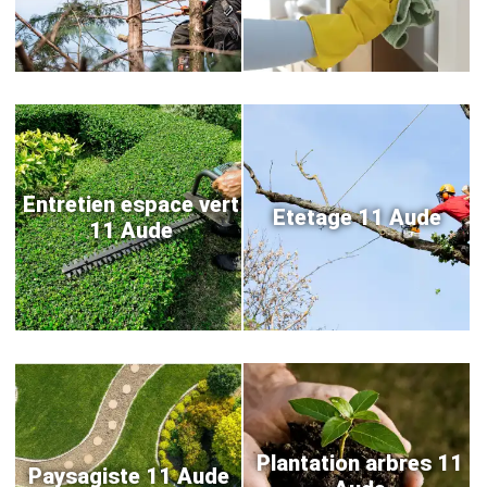
Entretien espace vert
Etetage 11 Aude
11 Aude
Plantation arbres 11
Paysagiste 11 Aude