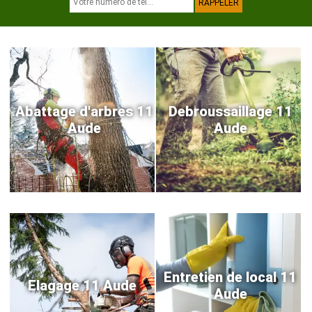
Abattage d'arbres 11
Debroussaillage 11
Aude
Aude
Entretien de local 11
Elagage 11 Aude
Aude