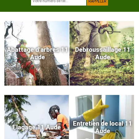
Abattage d'arbres 11
Debroussaillage 11
Aude
Aude
Entretien de local 11
Elagage 11 Aude
Aude