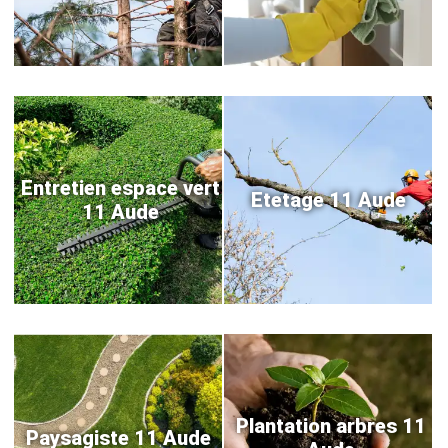
Entretien espace vert
Etetage 11 Aude
11 Aude
Plantation arbres 11
Paysagiste 11 Aude