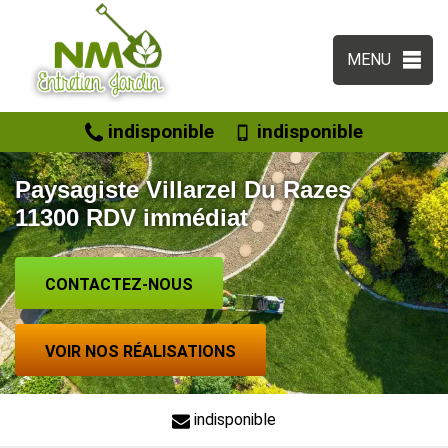
MENU
indisponible
indisponible
Paysagiste Villarzel Du Razes
11300 RDV immédiat
CONTACTEZ-NOUS
VOIR NOS RÉALISATIONS
indisponible