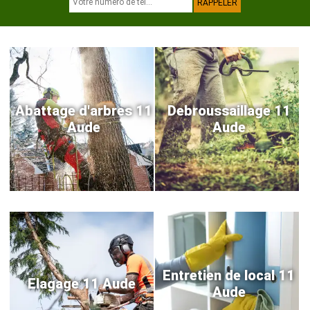
Abattage d'arbres 11
Debroussaillage 11
Aude
Aude
Entretien de local 11
Elagage 11 Aude
Aude