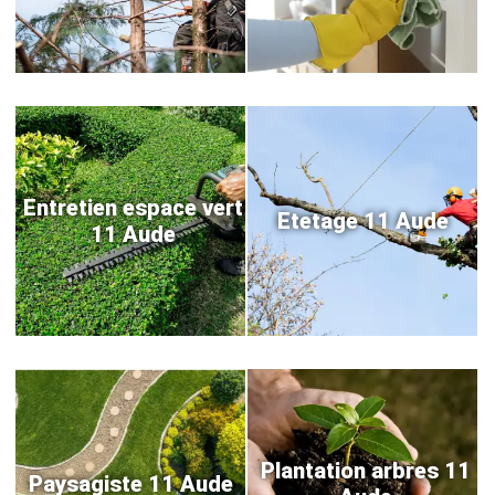
Entretien espace vert
Etetage 11 Aude
11 Aude
Plantation arbres 11
Paysagiste 11 Aude