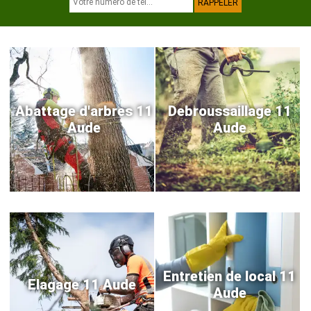
Abattage d'arbres 11
Debroussaillage 11
Aude
Aude
Entretien de local 11
Elagage 11 Aude
Aude