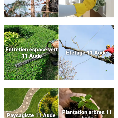
Entretien espace vert
Etetage 11 Aude
11 Aude
Plantation arbres 11
Paysagiste 11 Aude