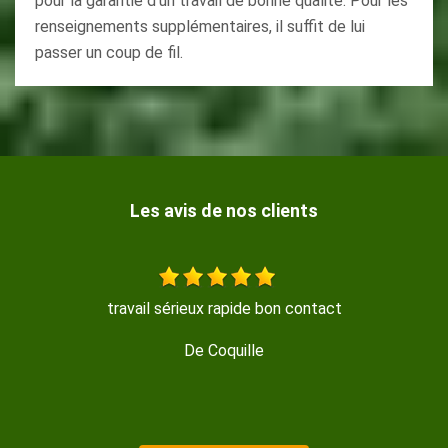
pour la garantie d'un travail de bonne qualité. Pour les
renseignements supplémentaires, il suffit de lui
passer un coup de fil.
Les avis de nos clients
ieux rapide bon contact
Travail sérieux, réalisé 
De Coquille
De Is