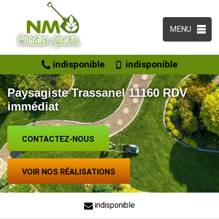
MENU
indisponible
indisponible
Paysagiste Trassanel 11160 RDV
immédiat
CONTACTEZ-NOUS
VOIR NOS RÉALISATIONS
indisponible