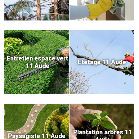
Entretien espace vert
Etetage 11 Aude
11 Aude
Plantation arbres 11
Paysagiste 11 Aude