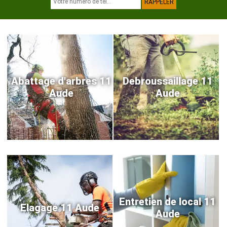
Abattage d'arbres 11
Debroussaillage 11
Aude
Aude
Entretien de local 11
Elagage 11 Aude
Aude