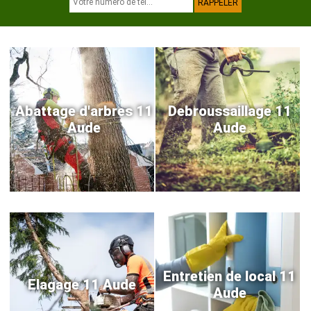
Abattage d'arbres 11
Debroussaillage 11
Aude
Aude
Entretien de local 11
Elagage 11 Aude
Aude