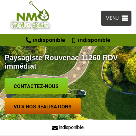
MENU
indisponible
indisponible
Paysagiste Rouvenac 11260 RDV
immédiat
CONTACTEZ-NOUS
VOIR NOS RÉALISATIONS
indisponible