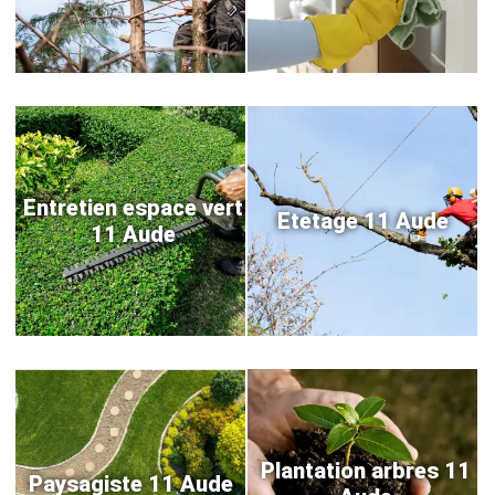
Entretien espace vert
Etetage 11 Aude
11 Aude
Plantation arbres 11
Paysagiste 11 Aude