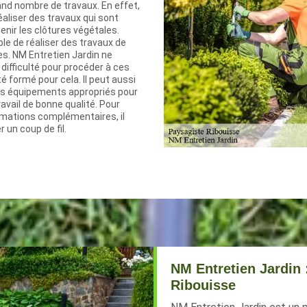
and nombre de travaux. En effet,
réaliser des travaux qui sont
enir les clôtures végétales.
ble de réaliser des travaux de
ies. NM Entretien Jardin ne
difficulté pour procéder à ces
été formé pour cela. Il peut aussi
es équipements appropriés pour
ravail de bonne qualité. Pour
formations complémentaires, il
r un coup de fil.
NM Entretien Jardin 
Ribouisse