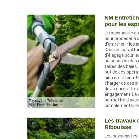
NM Entretien 
pour les esp
Un paysagiste es
pour procéder à 
d'entretenir les j
Dans ce cas, il fa
d'élagage pour le
pelouses ou des 
tailles des haies, 
but de ces opérat
bien entretenu. N
charger de ces int
devis qui est tot
engagement. La vi
permettre d'avoi
complémentaires
Les travaux d
Ribouisse
Les paysagistes 