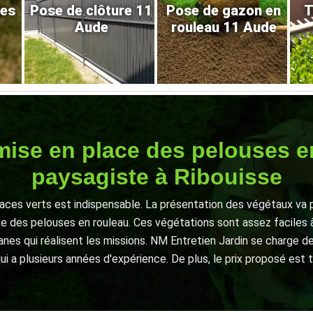
res
Pose de clôture 11
Pose de gazon en
T
Aude
rouleau 11 Aude
mise en place des pelouses e
paysagiste à Ribouisse
paces verts est indispensable. La présentation des végétaux va per
ce des pelouses en rouleau. Ces végétations sont assez faciles à
fanes qui réalisent les missions. NM Entretien Jardin se charge d
ui a plusieurs années d'expérience. De plus, le prix proposé est t