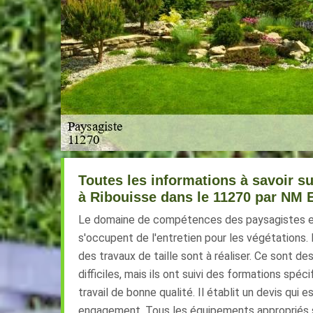
Toutes les informations à savoir sur
à Ribouisse dans le 11270 par NM E
Le domaine de compétences des paysagistes est 
s'occupent de l'entretien pour les végétations. 
des travaux de taille sont à réaliser. Ce sont de
difficiles, mais ils ont suivi des formations spéc
travail de bonne qualité. Il établit un devis qui 
engagement. Tous les équipements appropriés so