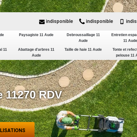
indisponible
indisponible
indis
ude
Paysagiste 11 Aude
Debroussaillage 11
Entretien espa
Aude
11 Aud
al 11
Abattage d'arbres 11
Taille de haie 11 Aude
Tonte et refec
Aude
pelouse 11 
e 11270 RDV
ALISATIONS