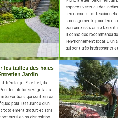
NM Entretien Jardin est un 
espaces verts ou des jardins
ses conseils professionnels
aménagements pour les espac
personnalisés en se basant s
Il donne des recommandation
l'environnement local. D'un a
qui sont très intéressants e
 les tailles des haies
ntretien Jardin
très large. En effet, ils
Pour les clôtures végétales,
s interventions qui sont assez
ifiques pour l'assurance d'un
est totalement gratuit et sans
nt aussi en sa disposition.