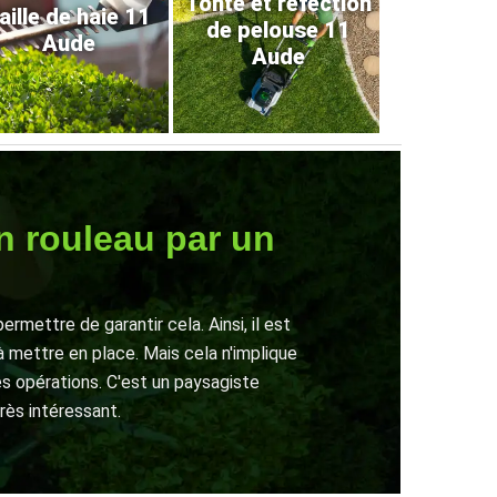
Tonte et refection
aille de haie 11
de pelouse 11
Aude
Aude
n rouleau par un
mettre de garantir cela. Ainsi, il est
 mettre en place. Mais cela n'implique
es opérations. C'est un paysagiste
rès intéressant.