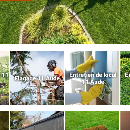
e 11
Entretien de local
E
Elagage 11 Aude
11 Aude