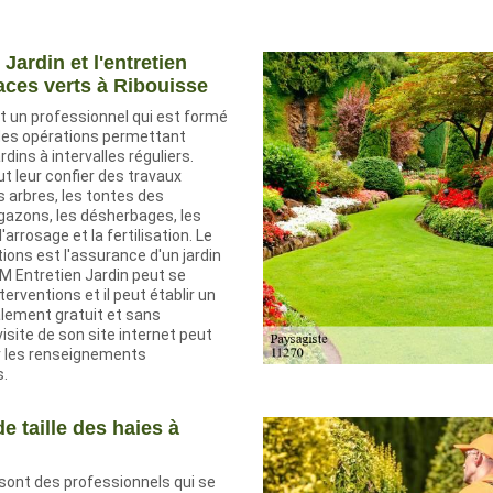
Jardin et l'entretien
aces verts à Ribouisse
t un professionnel qui est formé
des opérations permettant
ardins à intervalles réguliers.
ut leur confier des travaux
s arbres, les tontes des
gazons, les désherbages, les
l'arrosage et la fertilisation. Le
ions est l'assurance d'un jardin
M Entretien Jardin peut se
erventions et il peut établir un
alement gratuit et sans
site de son site internet peut
r les renseignements
.
e taille des haies à
sont des professionnels qui se