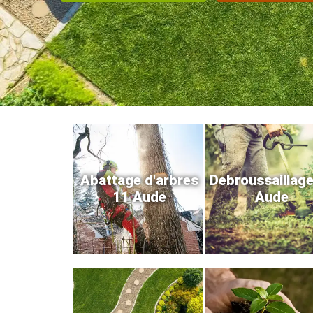
Abattage d'arbres
Debroussaillag
11 Aude
Aude