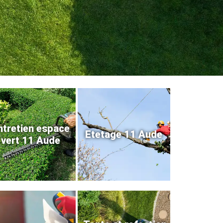
ntretien espace
Etetage 11 Aude
vert 11 Aude