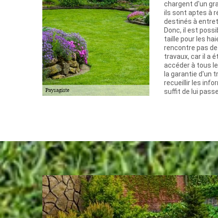
chargent d'un gr
ils sont aptes à 
destinés à entret
Donc, il est possi
taille pour les ha
rencontre pas de 
travaux, car il a 
accéder à tous l
la garantie d'un t
recueillir les in
suffit de lui passe