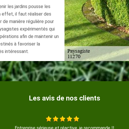
nir les jardins pousse les
effet, il faut réaliser des
er de manière régulière pour
aysagistes expérimentés qui
pérations afin de maintenir un
tinés à favoriser la
ès intéressant.
Les avis de nos clients
Entreprise sérieuse et réactive, je recommande !!