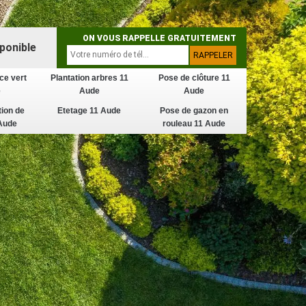
ON VOUS RAPPELLE GRATUITEMENT
ponible
ce vert
Plantation arbres 11
Pose de clôture 11
e
Aude
Aude
tion de
Etetage 11 Aude
Pose de gazon en
Aude
rouleau 11 Aude