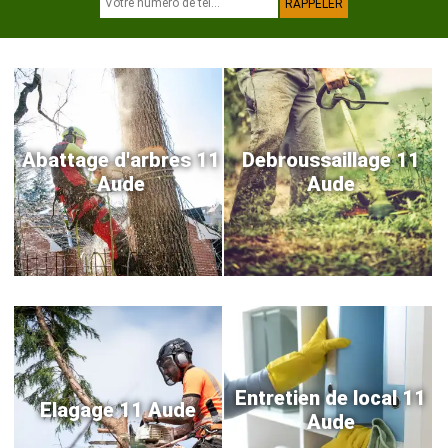
Abattage d'arbres 11
Debroussaillage 11
Aude
Aude
Entretien de local 11
Elagage 11 Aude
Aude