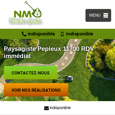
MENU
indisponible
indisponible
Paysagiste Pepieux 11700 RDV
immédiat
CONTACTEZ-NOUS
VOIR NOS RÉALISATIONS
indisponible