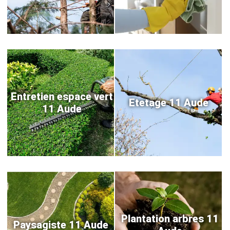
Entretien espace vert
Etetage 11 Aude
11 Aude
Plantation arbres 11
Paysagiste 11 Aude