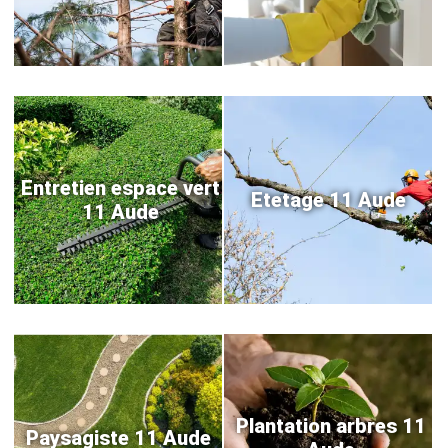
Entretien espace vert
Etetage 11 Aude
11 Aude
Plantation arbres 11
Paysagiste 11 Aude