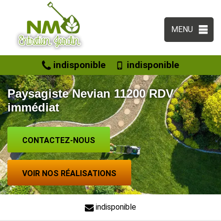
MENU
indisponible
indisponible
Paysagiste Nevian 11200 RDV
immédiat
CONTACTEZ-NOUS
VOIR NOS RÉALISATIONS
indisponible