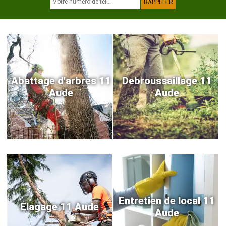
Abattage d'arbres 11
Debroussaillage 11
Aude
Aude
Entretien de local 11
Elagage 11 Aude
Aude