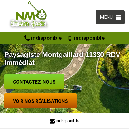
MENU
indisponible
indisponible
Paysagiste Montgaillard 11330 RDV
immédiat
CONTACTEZ-NOUS
VOIR NOS RÉALISATIONS
indisponible