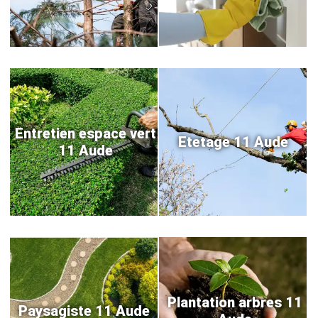
Entretien espace vert
Etetage 11 Aude
11 Aude
Plantation arbres 11
Paysagiste 11 Aude