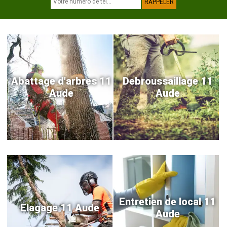
Abattage d'arbres 11
Debroussaillage 11
Aude
Aude
Entretien de local 11
Elagage 11 Aude
Aude