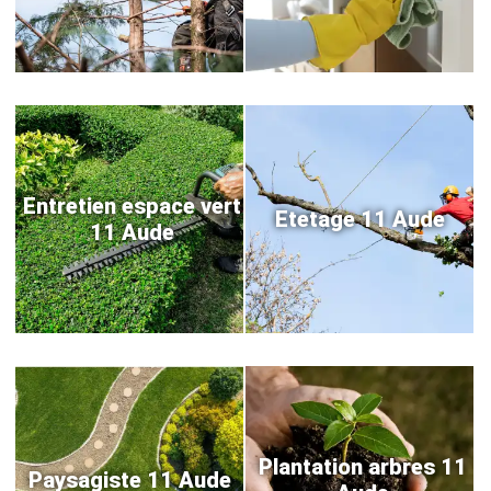
Entretien espace vert
Etetage 11 Aude
11 Aude
Plantation arbres 11
Paysagiste 11 Aude