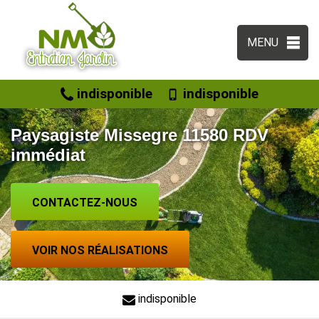
MENU
indisponible
indisponible
Paysagiste Missegre 11580 RDV
immédiat
CONTACTEZ-NOUS
VOIR NOS RÉALISATIONS
indisponible