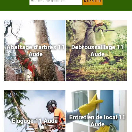
Abattage d'arbres 11
Debroussaillage 11
Aude
Aude
Entretien de local 11
Elagage 11 Aude
Aude