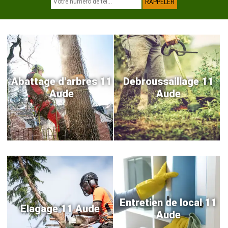
Abattage d'arbres 11
Debroussaillage 11
Aude
Aude
Entretien de local 11
Elagage 11 Aude
Aude