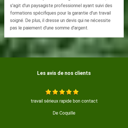
s'agit d'un paysagiste professionnel ayant suivi des
formations spécifiques pour la garantie d'un travail
soigné. De plus, il dresse un devis qui ne nécessite
pas le paiement d'une somme d'argent.
Les avis de nos clients
érieux rapide bon contact
travail série
De Coquille
De