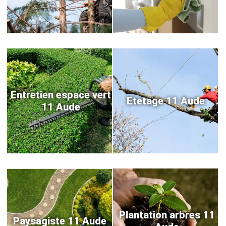
Entretien espace vert
Etetage 11 Aude
11 Aude
Plantation arbres 11
Paysagiste 11 Aude