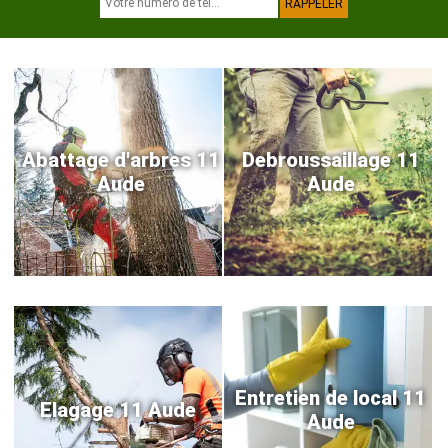
Abattage d'arbres 11
Debroussaillage 11
Aude
Aude
Entretien de local 11
Elagage 11 Aude
Aude