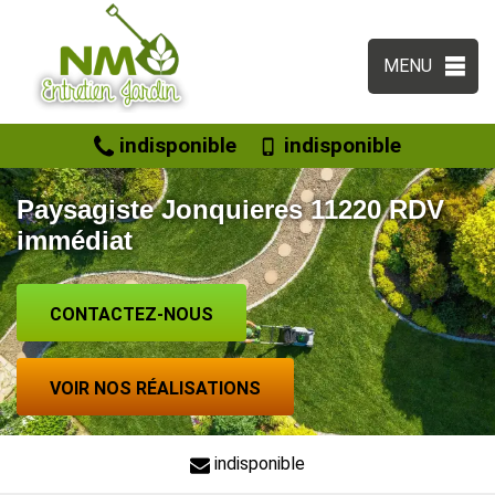
MENU
indisponible
indisponible
Paysagiste Jonquieres 11220 RDV
immédiat
CONTACTEZ-NOUS
VOIR NOS RÉALISATIONS
indisponible