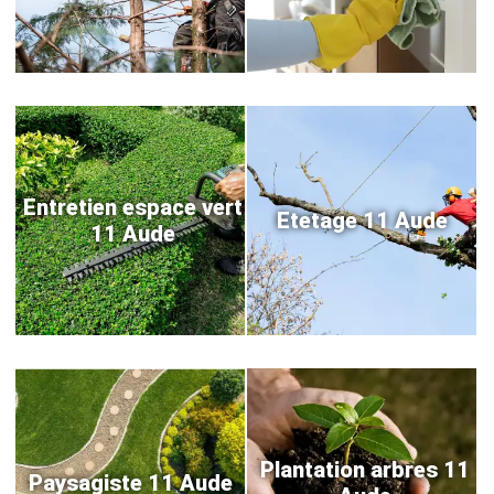
Entretien espace vert
Etetage 11 Aude
11 Aude
Plantation arbres 11
Paysagiste 11 Aude