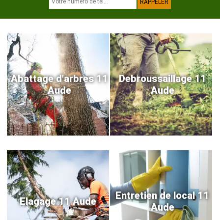
Abattage d'arbres 11
Debroussaillage 11
Aude
Aude
Entretien de local 11
Elagage 11 Aude
Aude