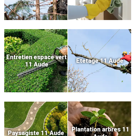
Entretien espace vert
Etetage 11 Aude
11 Aude
Plantation arbres 11
Paysagiste 11 Aude