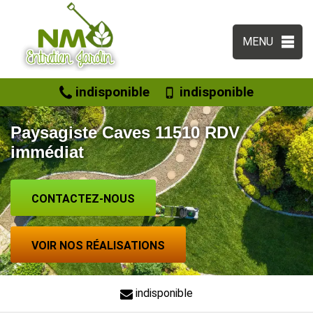
MENU
indisponible
indisponible
Paysagiste Caves 11510 RDV
immédiat
CONTACTEZ-NOUS
VOIR NOS RÉALISATIONS
indisponible