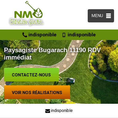
MENU
indisponible
indisponible
Paysagiste Bugarach 11190 RDV
immédiat
CONTACTEZ-NOUS
VOIR NOS RÉALISATIONS
indisponible