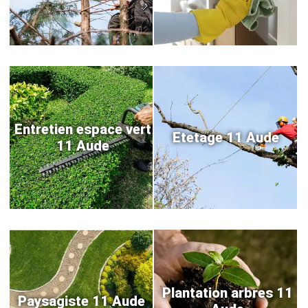
Entretien espace vert
Etetage 11 Aude
11 Aude
Plantation arbres 11
Paysagiste 11 Aude