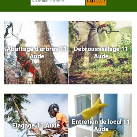
Abattage d'arbres 11
Debroussaillage 11
Aude
Aude
Entretien de local 11
Elagage 11 Aude
Aude