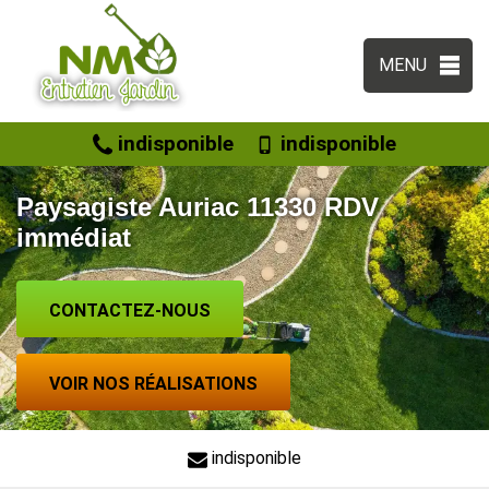
MENU
indisponible
indisponible
Paysagiste Auriac 11330 RDV
immédiat
CONTACTEZ-NOUS
VOIR NOS RÉALISATIONS
indisponible