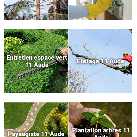
Entretien espace vert
Etetage 11 Aude
11 Aude
Plantation arbres 11
Paysagiste 11 Aude