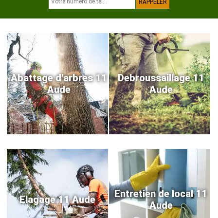
Abattage d'arbres 11
Debroussaillage 11
Aude
Aude
Entretien de local 11
Elagage 11 Aude
Aude