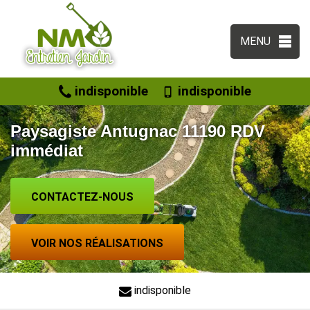
MENU
indisponible
indisponible
Paysagiste Antugnac 11190 RDV
immédiat
CONTACTEZ-NOUS
VOIR NOS RÉALISATIONS
indisponible