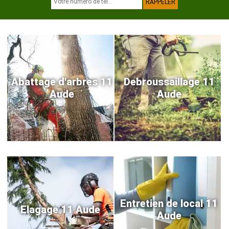
Abattage d'arbres 11
Debroussaillage 11
Aude
Aude
Entretien de local 11
Elagage 11 Aude
Aude