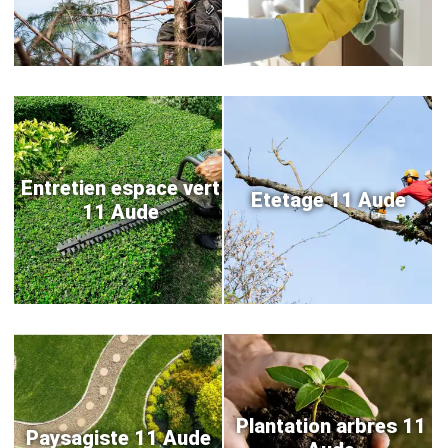
Entretien espace vert
Etetage 11 Aude
11 Aude
Plantation arbres 11
Paysagiste 11 Aude