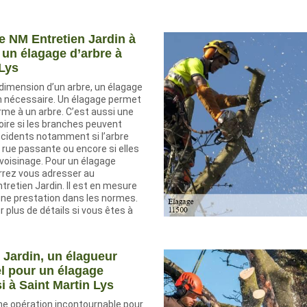
e NM Entretien Jardin à
 un élagage d’arbre à
 Lys
 dimension d’un arbre, un élagage
n nécessaire. Un élagage permet
me à un arbre. C’est aussi une
oire si les branches peuvent
cidents notamment si l’arbre
 rue passante ou encore si elles
voisinage. Pour un élagage
urrez vous adresser au
retien Jardin. Il est en mesure
une prestation dans les normes.
 plus de détails si vous êtes à
 Jardin, un élagueur
l pour un élagage
i à Saint Martin Lys
ne opération incontournable pour