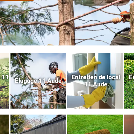
e 11
Entretien de local
E
Elagage 11 Aude
11 Aude