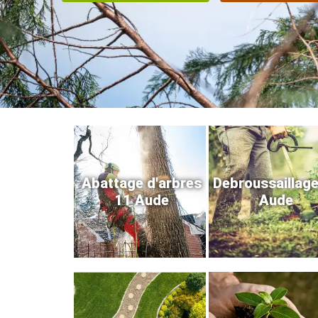
Abattage d'arbres
Debroussaillag
11 Aude
Aude