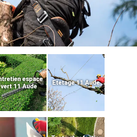
ntretien espace
Etetage 11 Aude
vert 11 Aude