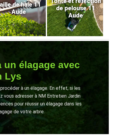
Tonte et refection
aille de haie 11
de pelouse 11
Aude
Aude
 à un élagage avec
n Lys
rocéder à un élagage. En effet, si les
rez vous adresser à NM Entretien Jardin
étences pour réussir un élagage dans les
lagage de votre arbre.