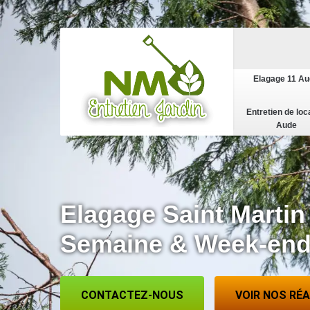
Elagage 11 A
Entretien de loc
Aude
Elagage Saint Martin
Semaine & Week-en
CONTACTEZ-NOUS
VOIR NOS RÉ