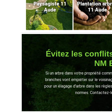
Paysagiste 11
Plantation arb
Aude
11 Aude
Évitez les confli
NM E
Si un arbre dans votre propriété comm
branches vont empiéter sur le voisinag
pour un élagage d’arbre dans les règles
normes. Contactez-le 