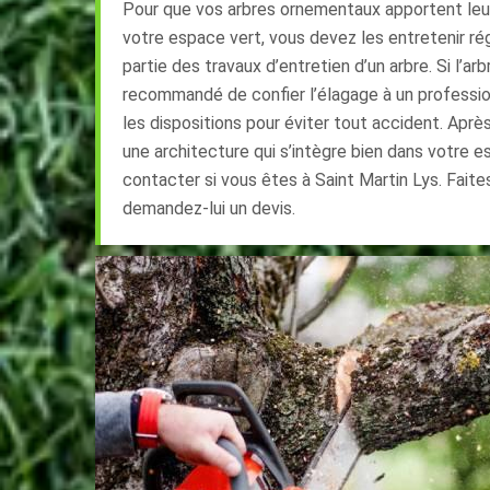
Pour que vos arbres ornementaux apportent leu
votre espace vert, vous devez les entretenir régu
partie des travaux d’entretien d’un arbre. Si l’arb
recommandé de confier l’élagage à un profession
les dispositions pour éviter tout accident. Après
une architecture qui s’intègre bien dans votre e
contacter si vous êtes à Saint Martin Lys. Faites
demandez-lui un devis.