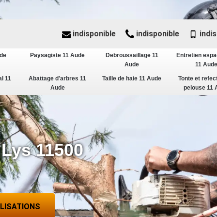
indisponible
indisponible
indis
ude
Paysagiste 11 Aude
Debroussaillage 11
Entretien espa
Aude
11 Aud
al 11
Abattage d'arbres 11
Taille de haie 11 Aude
Tonte et refec
Aude
pelouse 11 
 Lys 11500
d
ALISATIONS