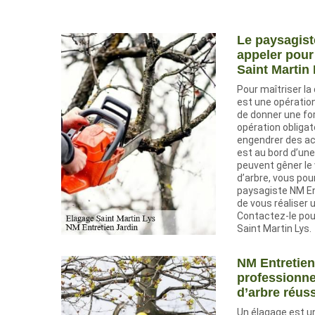
Le paysagist
appeler pour
Saint Martin
Pour maîtriser la
est une opératio
de donner une for
opération obligat
engendrer des ac
est au bord d’une
peuvent gêner le 
d’arbre, vous po
paysagiste NM Ent
de vous réaliser 
Contactez-le pour
Saint Martin Lys.
NM Entretien
professionne
d’arbre réuss
Un élagage est u