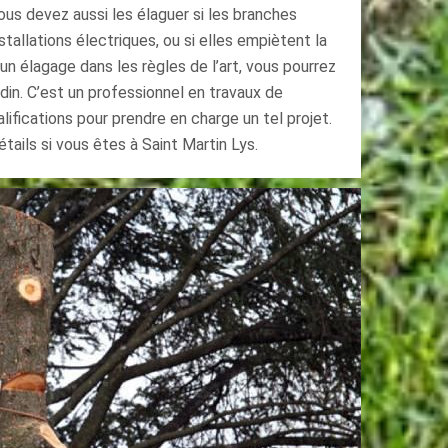
ous devez aussi les élaguer si les branches
allations électriques, ou si elles empiètent la
un élagage dans les règles de l’art, vous pourrez
din. C’est un professionnel en travaux de
alifications pour prendre en charge un tel projet.
tails si vous êtes à Saint Martin Lys.